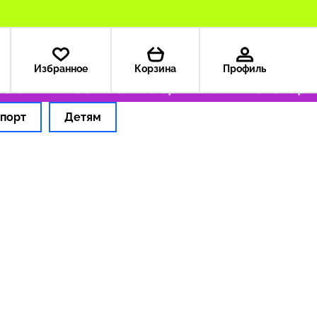
Избранное
Корзина
Профиль
з США — 199 ₽
Только оригинальные товары
порт
Детям