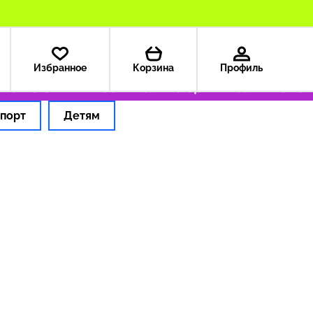
Избранное
Корзина
Профиль
а из США — 199 ₽
Только оригинальные тов
порт
Детям