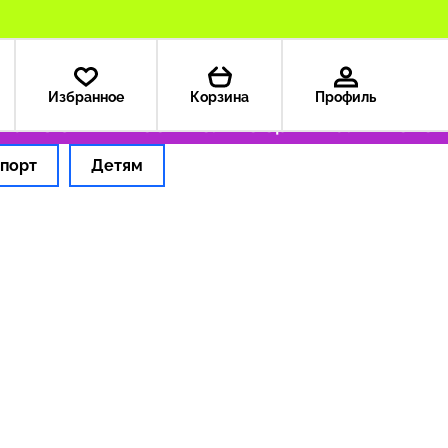
Избранное
Корзина
Профиль
а из США — 199 ₽
Только оригинальные тов
порт
Детям