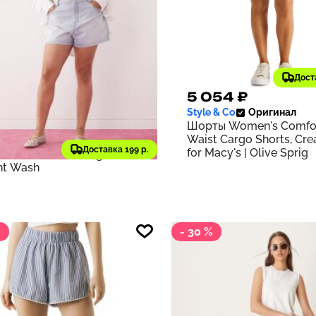
Дост
94 ₽
5 054 ₽
339
Style & Co
Оригинал
₽
старая цена
Шорты Women's Comfo
sion
Оригинал
Waist Cargo Shorts, Cre
ты COLLUSION Plus
Доставка 199 р.
for Macy's | Olive Sprig
m mom shorts in lightwash
ght Wash
%
- 30 %