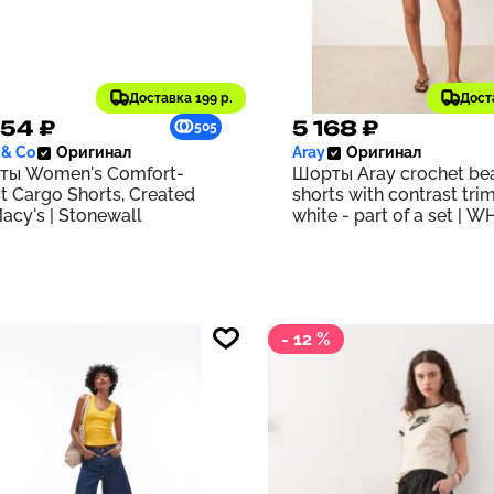
Доставка 199 р.
Дост
054 ₽
5 168 ₽
505
 & Co
Оригинал
Aray
Оригинал
ты Women's Comfort-
Шорты Aray crochet be
t Cargo Shorts, Created
shorts with contrast trim
Macy's | Stonewall
white - part of a set | W
- 12 %