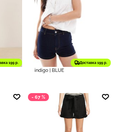
3 556 ₽
339
356
6 135 ₽
старая цена
ASOS DESIGN
Оригинал
h rise
Шорты ASOS DESIGN mid rise
авка 199 р.
Доставка 199 р.
th
stretch denim micro shorts in
indigo | BLUE
- 67 %