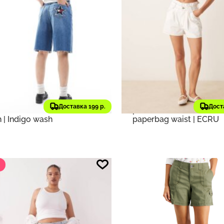
12 ₽
3 394 ₽
671
 ₽
5 812 ₽
старая цена
старая цена
y Jeans
Оригинал
ASOS DESIGN
Оригинал
ты Tommy Jeans tommy
Шорты ASOS DESIGN hig
Доставка 199 р.
Дост
star denim shorts in dark
pleated denim shorts wi
 | Indigo wash
paperbag waist | ECRU