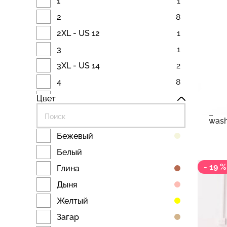
1
1
2
8
2XL - US 12
1
3
1
3XL - US 14
2
6 7
4
8
11 879
Tomm
5
1
Цвет
Шор
girl 
6
8
wash
7
1
Бежевый
8
8
Белый
9
1
- 19 %
Глина
10
9
Дыня
11
1
Желтый
12
9
Загар