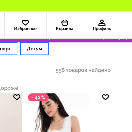
Избранное
Корзина
Профиль
9 ₽
Только оригинальные товары
Оформляем 
порт
Детям
558 товаров найдено
Дороже
- 42 %