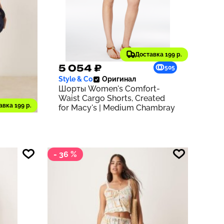
Доставка 199 р.
5 054 ₽
512
505
Style & Co
Оригинал
Шорты Women's Comfort-
Waist Cargo Shorts, Created
m
авка 199 р.
for Macy's | Medium Chambray
| ECRU
- 36 %