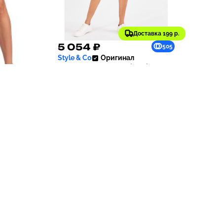
Доставка 199 р.
5 054 ₽
281
505
Style & Co
Оригинал
Шорты Women's Mid-Rise
Raw-Edge Bermuda Jean
2.0 |
авка 199 р.
Shorts, Created for Macy's |
Blue Lapis
- 12 %