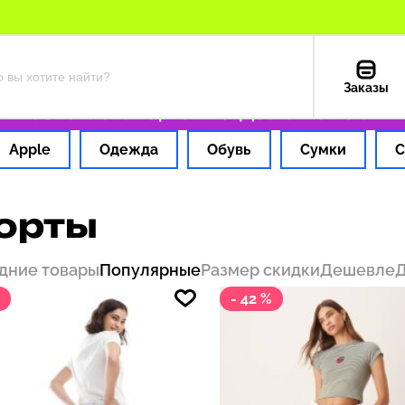
Заказы
с
Оплата картой РФ
Доставка из США — 19
Apple
Одежда
Обувь
Сумки
С
орты
дние товары
Популярные
Размер скидки
Дешевле
- 42 %