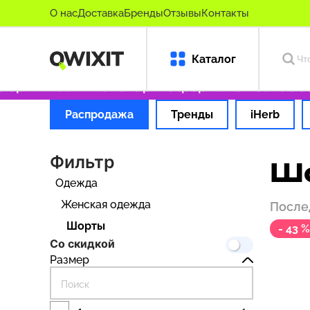
О нас
Доставка
Бренды
Отзывы
Контакты
Каталог
игинальные товары
Оформляем заказ за 1 ча
Распродажа
Тренды
iHerb
Фильтр
Ш
Одежда
Женская одежда
После
Шорты
- 43 %
Со скидкой
Размер