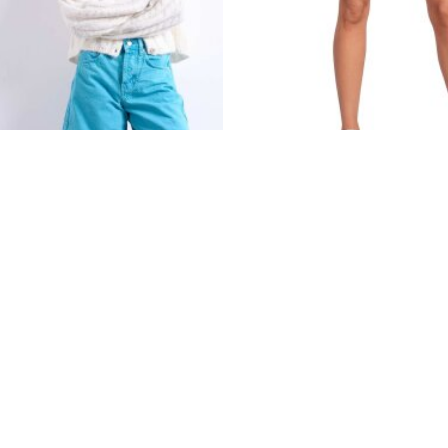
01 ₽
2 810 ₽
420
₽
8 235 ₽
старая цена
старая цена
hop
Оригинал
Brooks
Оригинал
ы Topshop denim Editor
Шорты Chaser 3" Shorts 
Дост
Доставка 199 р.
s in blue | Multi
Midnight Speedscape