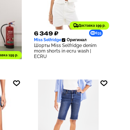
Доставка 199 р.
6 349 ₽
549
635
Miss Selfridge
Оригинал
Шорты Miss Selfridge denim
mom shorts in ecru wash |
 shorts
авка 199 р.
ECRU