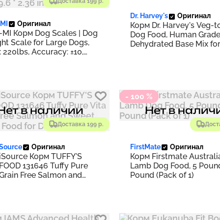
Доставка 199 р.
Dr. Harvey's
Оригинал
MI
Оригинал
Корм Dr. Harvey's Veg-
MI Корм Dog Scales | Dog
Dog Food, Human Grad
ht Scale for Large Dogs,
Dehydrated Base Mix for
 220lbs, Accuracy: ±10,
Grain Free Holistic Mix (
Scales for
Pound) | 3 Pound (Pack o
Cat/Child/Home and Vet
c, Size 31.5"x 19.6"in, (XL) |
* 19.6 * 2.36 inches
- 100 %
Нет в наличии
Нет в налич
Доставка 199 р.
Дост
iSource
Оригинал
FirstMate
Оригинал
iSource Корм TUFFY'S
Корм Firstmate Australi
FOOD 131646 Tuffy Pure
Lamb Dog Food, 5 Pound
 Grain Free Salmon and
Pound (Pack of 1)
t Potato Food for Dogs,
ound