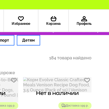
Избранное
Корзина
Профиль
 — 199 ₽
Только оригинальные товары
Оформ
порт
Детям
184 товара найдено
Дороже
ии
Нет в наличии
авка 199 р.
Доставка 199 р.