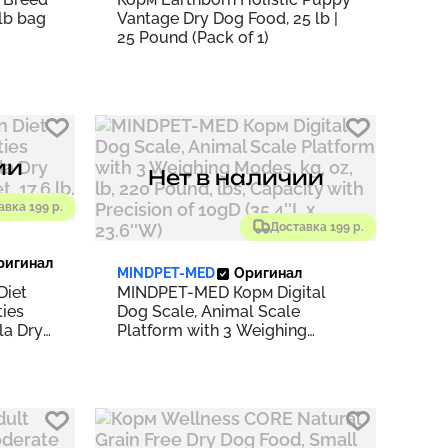
lb bag
Vantage Dry Dog Food, 25 lb |
25 Pound (Pack of 1)
ии
Нет в наличии
авка 199 р.
Доставка 199 р.
ригинал
MINDPET-MED
Оригинал
Diet
MINDPET-MED Корм Digital
ties
Dog Scale, Animal Scale
la Dry
Platform with 3 Weighing
, 17.6
Modes, kg, oz, lb, 220 Pound,
k of 1)
lbs, Capacity with Precision of
10gD (35.4''L x 23.6''W)