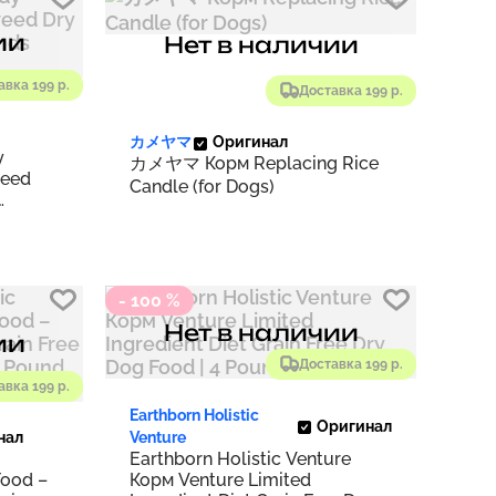
ии
Нет в наличии
авка 199 р.
Доставка 199 р.
カメヤマ
Оригинал
y
カメヤマ Корм Replacing Rice
reed
Candle (for Dogs)
- 100 %
Нет в наличии
ии
Доставка 199 р.
авка 199 р.
Earthborn Holistic
Оригинал
нал
Venture
Earthborn Holistic Venture
Food –
Корм Venture Limited