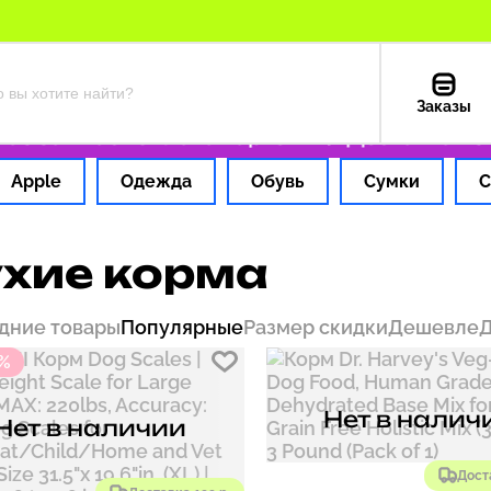
Заказы
 1 час
Оплата картой РФ
Доставка из США
Apple
Одежда
Обувь
Сумки
С
хие корма
дние товары
Популярные
Размер скидки
Дешевле
 %
Нет в налич
Нет в наличии
Дост