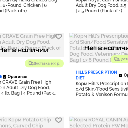
, 6-Pound, Chicken | 6
Adult Dry Dog Food, 2.5 
d (Pack of 1)
| 2.5 Pound (Pack of 1)
Нет в налич
Нет в наличии
Дост
Доставка 199 р.
HILL'S PRESCRIPTION
О
E
Оригинал
DIET
 CRAVE Grain Free High
Корм Hill's Prescription 
ein Adult Dry Dog Food,
d/d Skin/Food Sensitivi
, 4 lb. Bag | 4 Pound (Pack
Potato & Venison Formu
Dog Food, Veterinary Diet
lb. Bag | 17.6 Pound (Pac