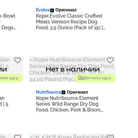
Evolve
Оригинал
to-Bowl
Корм Evolve Classic Crafted
e
Meals Venison Recipe Dog
 Dogs,
Food, 3.5 Ounce (Pack of 15) |
3
Venison
f 1)
ии
Нет в наличии
авка 199 р.
Доставка 199 р.
NutriSource
Оригинал
an
Корм NutriSource Element
 | 5
Series Wild Range Dry Dog
Food, Chicken, Pork & Bison,
24LB | 24.00 Pound (Pack of 1)