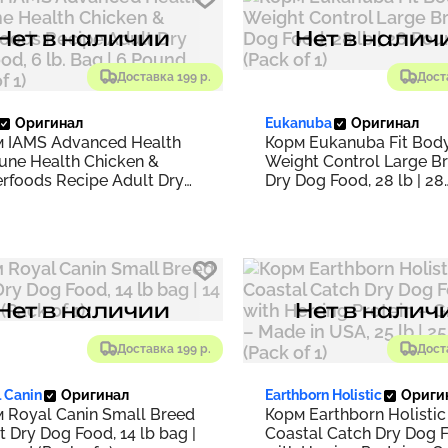
Нет в наличии
Нет в налич
Доставка 199 р.
Дост
Оригинал
Eukanuba
Оригинал
 IAMS Advanced Health
Корм Eukanuba Fit Bod
ne Health Chicken &
Weight Control Large B
rfoods Recipe Adult Dry
Dry Dog Food, 28 lb | 28
Food, 6 lb. Bag | 6 Pound
Pounds (Pack of 1)
 of 1)
Нет в наличии
Нет в налич
Доставка 199 р.
Дост
 Canin
Оригинал
Earthborn Holistic
Ориги
 Royal Canin Small Breed
Корм Earthborn Holistic
t Dry Dog Food, 14 lb bag |
Coastal Catch Dry Dog 