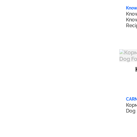
Know 
Know
Know
Reci
Prem
Mak
All N
Vete
Free,
4.8o
CAR
Корм
Dog 