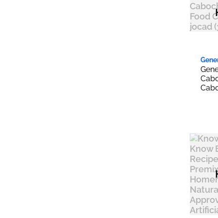
Triumph
1
Wellness
9
WholeHearted
1
Wysong
1
Gene
Yumwoof
3
Gene
Cabo
カメヤマ
1
Cabo
Food
joca