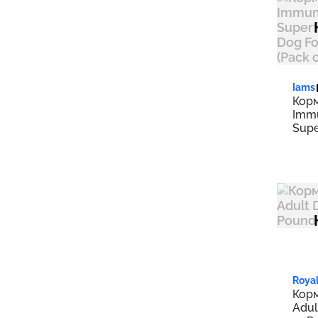
Brightwell Aquatics
3
CANIDAE
2
CARNA4
5
Cesar
1
Iams
CRAVE
16
Корм
Immu
Diamond
2
Supe
Dr. Harvey's
3
Dog 
(Pack
Dr. Tim's
1
Earthborn Holistic
4
Earthborn Holistic Venture
1
Essence Pet Foods
1
Eukanuba
4
Evolve
3
Royal
Корм
Exotic Nutrition
3
Adul