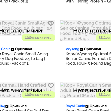
ound (Pack of 1)
with Herring Protein – G
Free – Made in USA, 25 lb
Pound (Pack of 1)
Нет в наличии
Нет в налич
Доставка 199 р.
Дост
 Canin
Оригинал
Wysong
Оригинал
 Royal Canin Small Aging
Корм Wysong Optimal S
Dry Dog Food, 2.5 lb bag |
Senior Canine Formula 
Pound (Pack of 1)
Food, Four- 5 Pound Bag
Four- 5 Pound Bags
Нет в наличии
Нет в налич
Доставка 199 р.
Дост
NA4
Оригинал
Royal Canin
Оригинал
 Carna4 Hand Crafted Dog
Корм Royal Canin Small