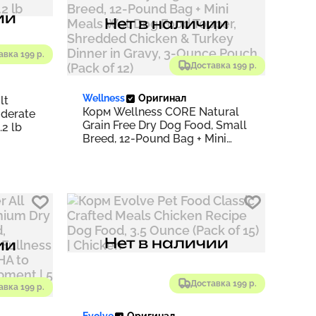
ии
Нет в наличии
авка 199 р.
Доставка 199 р.
Wellness
Оригинал
lt
Корм Wellness CORE Natural
derate
Grain Free Dry Dog Food, Small
.2 lb
Breed, 12-Pound Bag + Mini
Meals Wet Dog Food Topper,
Shredded Chicken & Turkey
Dinner in Gravy, 3-Ounce Pouch
(Pack of 12)
Нет в наличии
ии
Доставка 199 р.
авка 199 р.
Evolve
Оригинал