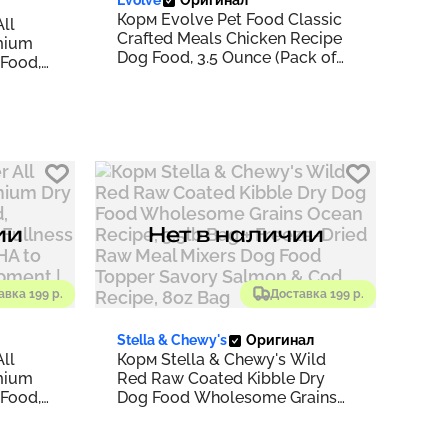
Корм Evolve Pet Food Classic
ll
Crafted Meals Chicken Recipe
mium
Dog Food, 3.5 Ounce (Pack of
 Food,
15) | Chicken
iotic &
(Pack
ии
Нет в наличии
авка 199 р.
Доставка 199 р.
Stella & Chewy's
Оригинал
ll
Корм Stella & Chewy's Wild
mium
Red Raw Coated Kibble Dry
 Food,
Dog Food Wholesome Grains
Ocean Recipe, 3.5lb Bag +
iotic &
Freeze-Dried Raw Meal Mixers