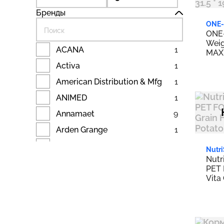
Бренды
ONE-
ONE-
Weig
ACANA
1
MAX:
Dog 
Activa
1
Dog/
Clini
American Distribution & Mfg
1
31.5 
ANIMED
1
Annamaet
9
Arden Grange
1
Aurora Pet
1
Nutr
Nutr
AvoDerm
2
PET 
Best Breed
4
Vita
Swee
Blue Buffalo
10
15-P
Breed Science
2