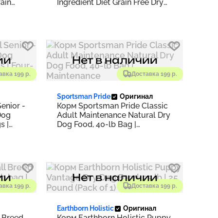
rain
Ingredient Diet Grain Free Dry
 | 25
Dog Food | 4 Pound (Pack of 1)
ии
Нет в наличии
авка 199 р.
Доставка 199 р.
Sportsman Pride
Оригинал
enior -
Корм Sportsman Pride Classic
Dog
Adult Maintenance Natural Dry
s |
Dog Food, 40-lb Bag |
Maintenance
ии
Нет в наличии
авка 199 р.
Доставка 199 р.
Earthborn Holistic
Оригинал
 Breed
Корм Earthborn Holistic Puppy