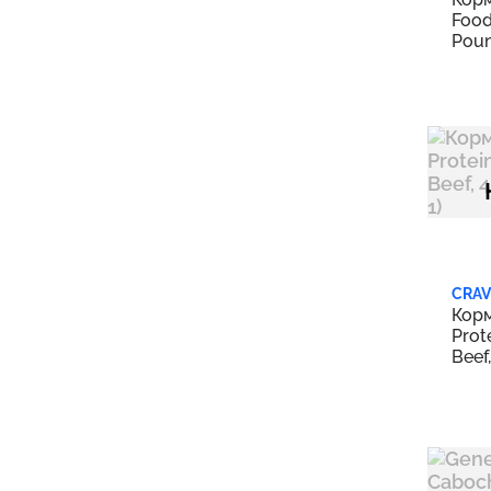
NutriSource
8
Food
Olewo
1
Poun
ONE-MI
1
Only Natural Pet
1
Purina Pro Plan
1
Royal Canin
17
SALALIS
1
SOJOS
2
Solid Gold
2
CRAV
Корм
Sportsman Pride
7
Prot
Stella & Chewy's
2
Beef
of 1)
Suncoast Sugar Gliders
1
Tender & True
2
Timmy Chinchilla
1