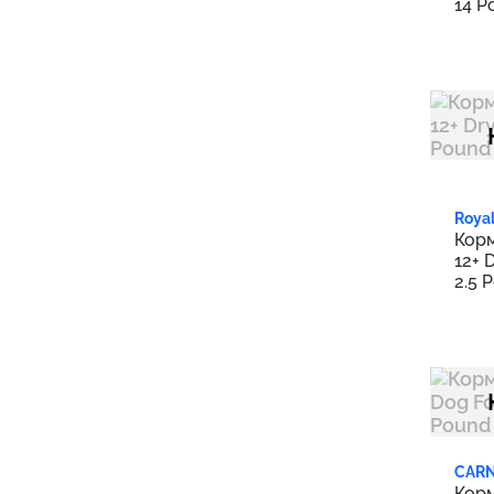
FirstMate
4
14 P
Forza10
1
Generic
3
GO! SOLUTIONS
2
Greenies
1
HILL'S PRESCRIPTION DIET
7
Hill's Science Diet
4
Royal
Корм
Iams
8
12+ 
2.5 
Jiminy's
1
Know Better Pet Food
2
Lucy Pet Products
1
Lumino Wellness
1
MINDPET-MED
1
Nulo
3
CAR
Корм