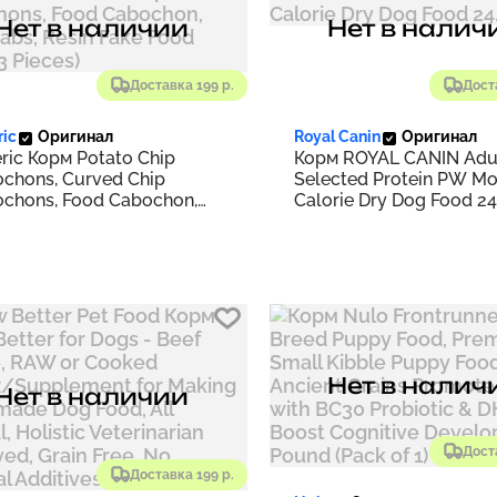
Нет в наличии
Нет в налич
Доставка 199 р.
Дост
ric
Оригинал
Royal Canin
Оригинал
ric Корм Potato Chip
Корм ROYAL CANIN Adu
chons, Curved Chip
Selected Protein PW Mo
chons, Food Cabochon,
Calorie Dry Dog Food 24
 Cabs, Resin Fake Food
d (3 Pieces)
Нет в налич
Нет в наличии
Дост
Доставка 199 р.