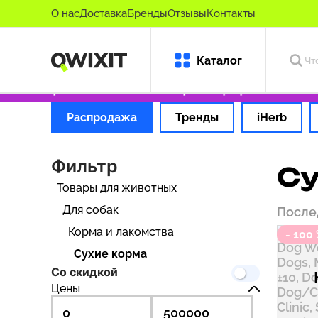
О нас
Доставка
Бренды
Отзывы
Контакты
Каталог
ко оригинальные товары
Оформляем заказ за
Распродажа
Тренды
iHerb
Фильтр
Су
Товары для животных
Для собак
После
Корма и лакомства
- 100
Сухие корма
Со скидкой
Цены