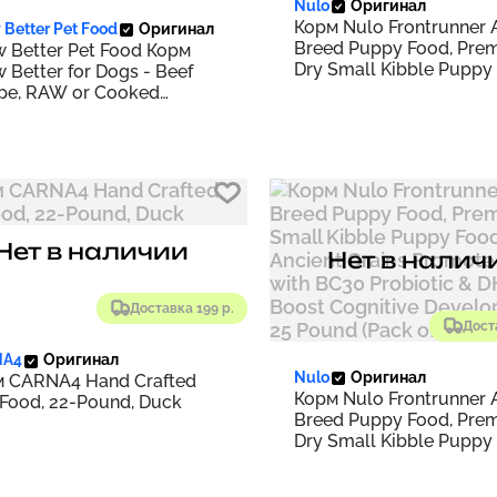
Nulo
Оригинал
Корм Nulo Frontrunner A
Better Pet Food
Оригинал
Breed Puppy Food, Pre
 Better Pet Food Корм
Dry Small Kibble Puppy
 Better for Dogs - Beef
Ancient Grains Promote
pe, RAW or Cooked
Fullness with BC30 Prob
ix/Supplement for
DHA to Boost Cognitive
ing Homemade Dog Food,
Development | 5 Pound 
atural, Holistic
of 1)
rinarian Approved, Grain
 No Artificial Additives |
z
Нет в наличии
Нет в налич
Доставка 199 р.
Дост
NA4
Оригинал
Nulo
Оригинал
 CARNA4 Hand Crafted
Корм Nulo Frontrunner A
Food, 22-Pound, Duck
Breed Puppy Food, Pre
Dry Small Kibble Puppy
Ancient Grains Promote
Fullness with BC30 Prob