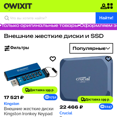
Найти!
Только оригинальные товары
Оформляем зак
Внешние жесткие диски и SSD
Фильтры
Популярные
Доставка 199 р.
17 521 ₽
1752
Доставка 199 р.
Kingston
22 466 ₽
2247
Внешние жесткие диски
Crucial
Kingston Ironkey Keypad