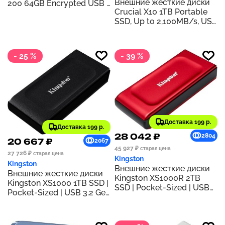
Внешние жесткие диски
200 64GB Encrypted USB |
Crucial X10 1TB Portable
Alphanumeric Keypad |
SSD, Up to 2,100MB/s, USB
Multi-Pin Access | XTS-
3.2 USB-C, External Solid
AES 256-bit | FIPS 140-3
State Drive, Compatible
Level 3 Certified | Brute
with Windows, Mac &
Force & BadUSB
- 25 %
- 39 %
Android, Durable Storage
Protection | IKKP2
for Games, Photos & Files,
Blue
Доставка 199 р.
Доставка 199 р.
28 042 ₽
2804
20 667 ₽
2067
45 927 ₽
старая цена
27 726 ₽
старая цена
Kingston
Kingston
Внешние жесткие диски
Внешние жесткие диски
Kingston XS1000R 2TB
Kingston XS1000 1TB SSD |
SSD | Pocket-Sized | USB
Pocket-Sized | USB 3.2 Gen
3.2 Gen 2 | External Solid
2 | External Solid State
State Drive | Up to
Drive | Up to 1050MB/s |
1050MB/s |
SXS1000/1000G