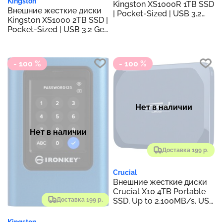
Kingston
Kingston XS1000R 1TB SSD
Внешние жесткие диски
| Pocket-Sized | USB 3.2
Kingston XS1000 2TB SSD |
Gen 2 | External Solid State
Pocket-Sized | USB 3.2 Gen
Drive | Up to 1050MB/s |
2 | External Solid State
SXS1000R/1000G
Drive | Up to 1050MB/s |
SXS1000/2000G
- 100 %
- 100 %
Нет в наличии
Нет в наличии
Доставка 199 р.
Crucial
Внешние жесткие диски
Crucial X10 4TB Portable
Доставка 199 р.
SSD, Up to 2,100MB/s, USB
3.2 USB-C, External Solid
State Drive, Compatible
Kingston