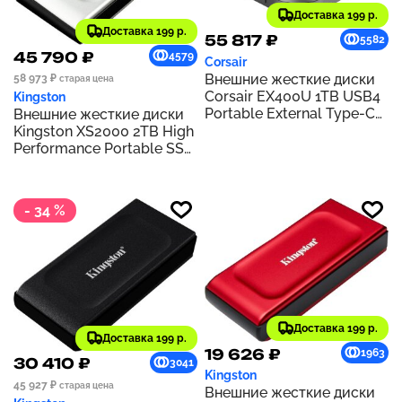
Доставка 199 р.
Доставка 199 р.
55 817 ₽
5582
45 790 ₽
4579
Corsair
Внешние жесткие диски
58 973 ₽
старая цена
Corsair EX400U 1TB USB4
Kingston
Portable External Type-C
Внешние жесткие диски
SSD – 3.2 Gen2 2x2
Kingston XS2000 2TB High
Connections, Up to
Performance Portable SSD
40Gbps, Plug and Play,
with USB-C | Pocket-sized
MagSafe, Includes Cable –
| USB 3.2 Gen 2x2 | External
Windows PC, iOS Mac –
Solid State Drive | Up to
- 34 %
Gray
2000MB/s |
SXS2000/2000G
Доставка 199 р.
Доставка 199 р.
19 626 ₽
1963
30 410 ₽
3041
Kingston
45 927 ₽
старая цена
Внешние жесткие диски