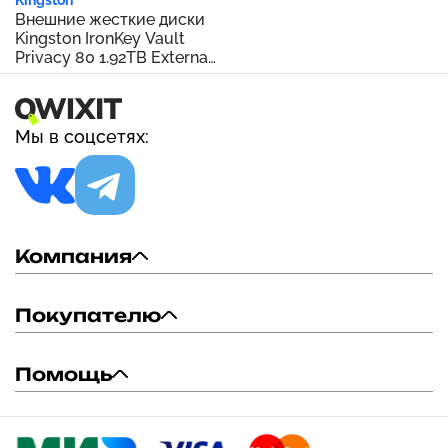
with Windows, Mac &
Внешние жесткие диски
Android, Durable Storage
Kingston IronKey Vault
for Games, Photos & Files,
Privacy 80 1.92TB External
Blue
SSD | FIPS 197 | XTS-AES
256GB Encrypted | Touch
Screen PIN | Secure Data
Protection |
Мы в соцсетях:
IKVP80ES/1920G
Компания
Покупателю
Помощь