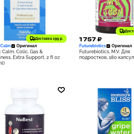
Дост
033 ₽
1 757 ₽
Доставка 199 р.
303
 Calm
Оригинал
Futurebiotics
Оригинал
c Calm, Colic, Gas &
Futurebiotics, M.V. Для
ness, Extra Support, 2 fl oz
подростков, 180 капсул
ml)