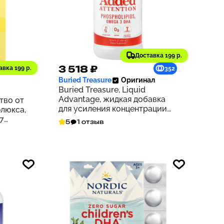
Доставка 199 р.
3 518 ₽
авка 199 р.
162
352
Buried Treasure
Оригинал
Buried Treasure, Liquid
Advantage, жидкая добавка
ство от
для усиления концентрации
люкса,
внимания, 496 мл (16,54 жидк.
,7
5
1 отзыв
унции)