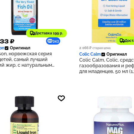
Доставка 199 р.
33 ₽
1 621 ₽
Дост
343
on
Оригинал
2 066 ₽
старая цена
son, норвежская серия
Colic Calm
Оригинал
детей, самый лучший
Colic Calm, Colic, сред
й жир, с натуральным
газообразования и реф
ным вкусом, 800 мг, 200
для младенцев, 50 мл (1
6,7 жидк. унции)
жидк. унции)