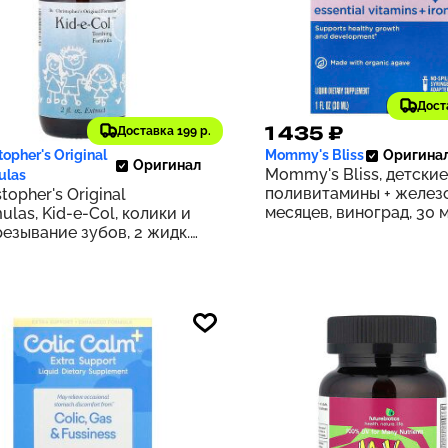
Дост
89 ₽
1 435 ₽
Доставка 199 р.
169
topher's Original
Mommy's Bliss
Оригина
Оригинал
Mommy's Bliss, детские
ulas
поливитамины + железо
stopher's Original
месяцев, виноград, 30 м
ulas, Kid-e-Col, колики и
жидк. унция)
езывание зубов, 2 жидк.