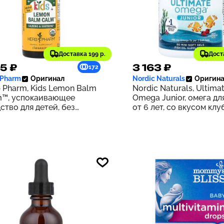
Доставка 199 р.
Дост
15 ₽
3 163 ₽
172
 Pharm
Оригинал
Nordic Naturals
Оригина
 Pharm, Kids Lemon Balm
Nordic Naturals, Ultima
m™, успокаивающее
Omega Junior, омега дл
ство для детей, без
от 6 лет, со вкусом клу
та, 213 мг, 30 мл (1 жидк.
680 мг, 90 мини-капсул
я)
мг в 1 капсуле)