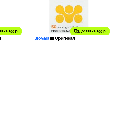
3 145 ₽
авка 199 р.
Доставка 199 р.
149
315
л
BioGaia
Оригинал
ая
BioGaia, Protectis, пробиотик
я
в каплях для детей, с
 120 мл
витамином D3, 10 мл (0,34
жидк. унции)