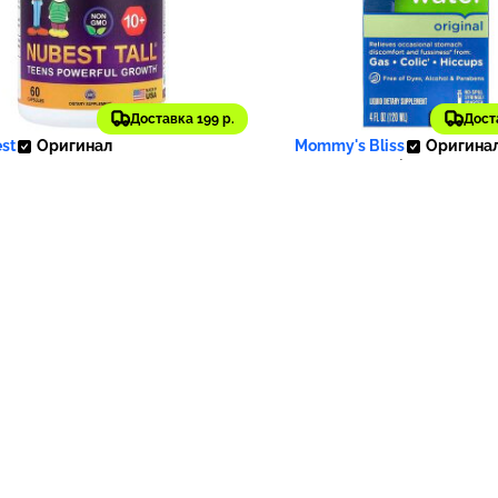
065 ₽
1 485 ₽
Доставка 199 р.
Дост
607
st
Оригинал
Mommy's Bliss
Оригина
st, Для роста от 10 лет,
Mommy's Bliss, укропн
нсивный рост для
вода, оригинальная, дл
остков, 60 капсул
младенцев от 2 недель,
(4 жидк. унции)
- 57 %