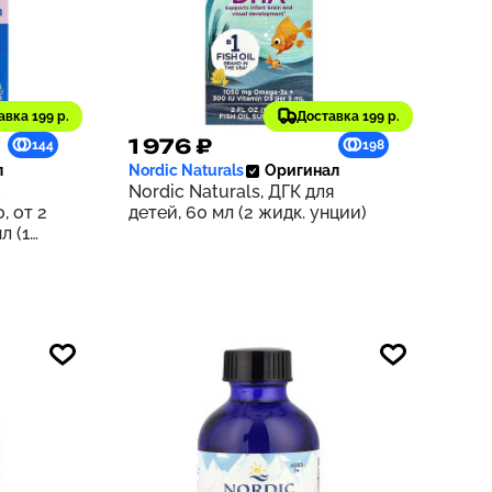
авка 199 р.
Доставка 199 р.
1 976 ₽
144
198
л
Nordic Naturals
Оригинал
Nordic Naturals, ДГК для
, от 2
детей, 60 мл (2 жидк. унции)
л (1