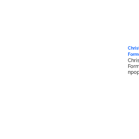
Dr. Mercola
1
Dr. Talbot's
1
DrKids
4
Dulcolax
1
1 6
Earth Mama
2
Chris
Form
Eclectic Herb
6
Chri
Eclectic Institute
1
Form
прор
Else
1
унц.
Enfamil
4
Ezy Dose
2
Flents
2
Flintstones
3
Flora
4
Focus Factor
1