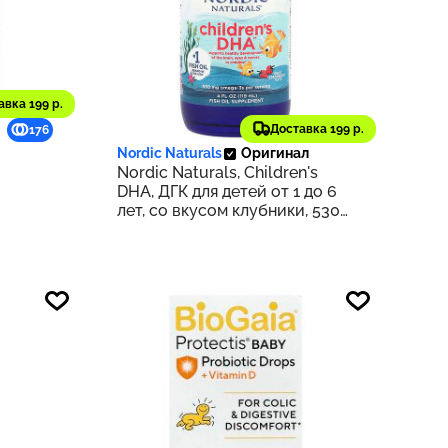
авка 199 р.
2 067 ₽
Доставка 199 р.
176
207
Nordic Naturals
Оригинал
Nordic Naturals, Children's
DHA, ДГК для детей от 1 до 6
лет, со вкусом клубники, 530
мг, 119 мл (4 жидк. унции) (530
мг в 1/2 ч. л.)