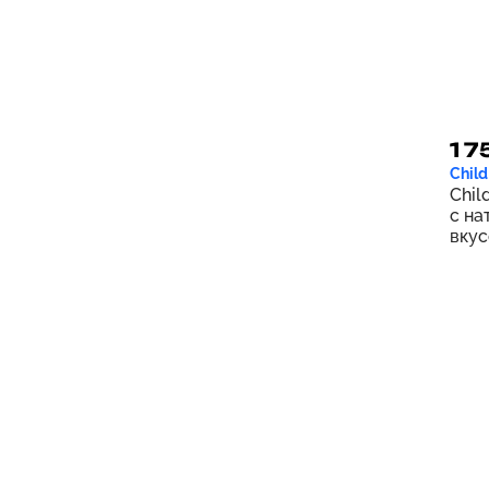
Biocidin Botanicals
1
BioGaia
5
Bioglan
3
Bionorica
1
Bioray
12
1 7
Child
Biostime
2
Child
Bluebonnet Nutrition
2
с на
вкус
Boiron
9
Boogie Wipes
1
BrainMD
1
Buried Treasure
1
California Gold Nutrition
13
Carlson
15
CATALO
6