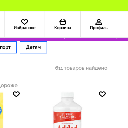
Избранное
Корзина
Профиль
 — 199 ₽
Только оригинальные товары
Оформ
порт
Детям
611 товаров найдено
Дороже