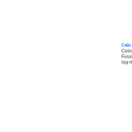
Forces of Nature
1
Futurebiotics
1
Gaia Herbs
1
Garden of Life
14
3 
Genexa
4
Colic
Coli
GreenPeach
4
Fussi
(59 
GummiKing
6
Happi Tummi
6
Havasu Nutrition
2
Healthy Heights
1
Herbion Naturals
2
Herb Pharm
10
Herbs for Kids
9
Homeolab USA
3