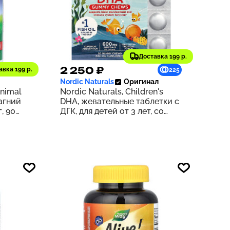
Доставка 199 р.
2 250 ₽
авка 199 р.
171
225
Nordic Naturals
Оригинал
Animal
Nordic Naturals, Children's
агний
DHA, жевательные таблетки с
, 90
ДГК, для детей от 3 лет, со
отных
вкусом тропических фруктов,
600 мг, 30 жевательных
таблеток