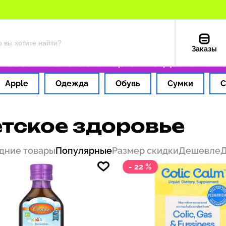
Заказы
 1 час
Оплата картой РФ
Доставка из США
Apple
Одежда
Обувь
Сумки
С
тское здоровье
дние товары
Популярные
Размер скидки
Дешевле
- 22 %