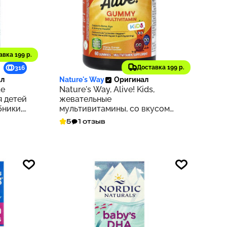
авка 199 р.
1 140 ₽
Доставка 199 р.
316
114
л
Nature's Way
Оригинал
te
Nature's Way, Alive! Kids,
я детей
жевательные
бники,
мультивитамины, со вкусом
 (340
вишни, апельсина и
5
1 отзыв
винограда, 60 жевательных
таблеток