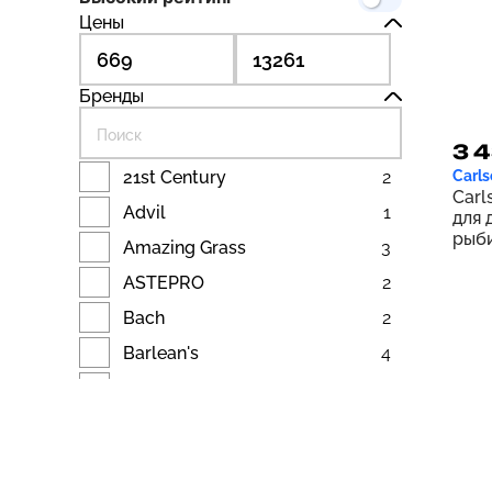
Цены
Бренды
3 4
21st Century
2
Carls
Carl
Advil
1
для 
рыби
Amazing Grass
3
ягод
мл (
ASTEPRO
2
Bach
2
Barlean's
4
Beam
1
Bee & You
2
Bio-K+
1