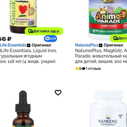
Доставка 199 р.
56 ₽
1 713 ₽
Дост
176
Life Essentials
Оригинал
NaturesPlus
Оригинал
Life Essentials, Liquid Iron,
NaturesPlus, MagKidz, 
туральным ягодным
Parade, жевательный м
ом, 118 мл (4 жидк. унции)
для детей, вишня, 100 мг
таблеток в форме жив
5
1 отзыв
(50 мг в 1 таблетке)