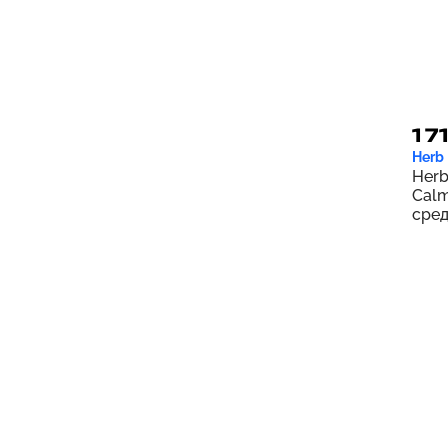
Catalo Naturals
1
ChildLife Essentials
12
Christopher's Original
7
Formulas
Claritin
7
1 7
Codeage
2
Herb
Cold Eeze
1
Herb
Cal
Colic Calm
6
сред
спир
Coromega
2
унци
Country Life
2
Creekside Natural
3
Therapeutics
Culturelle
5
Cure Hydration
3
Ddrops
3
Doctor's Finest
2