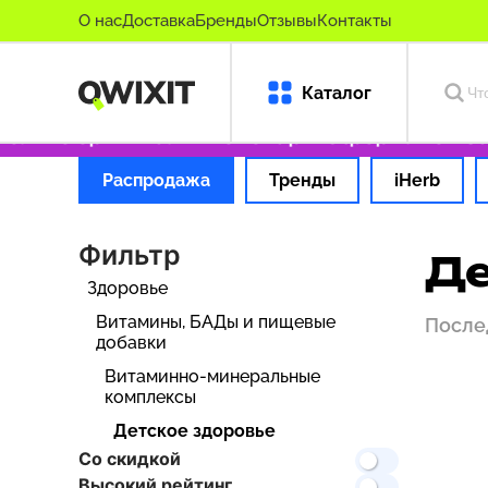
О нас
Доставка
Бренды
Отзывы
Контакты
Каталог
ко оригинальные товары
Оформляем заказ за
Распродажа
Тренды
iHerb
Фильтр
Де
Здоровье
Витамины, БАДы и пищевые
После
добавки
Витаминно-минеральные
комплексы
Детское здоровье
Со скидкой
Высокий рейтинг