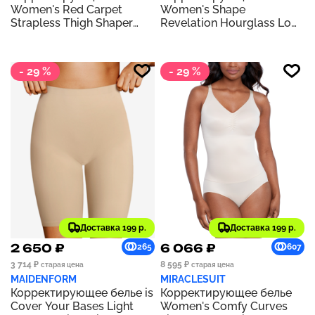
Women's Red Carpet
Women's Shape
Strapless Thigh Shaper
Revelation Hourglass Low
802219 | Sand
Back Shapewear Thigh
Shaper 805387 | Praline
- 29 %
- 29 %
Доставка 199 р.
Доставка 199 р.
2 650 ₽
6 066 ₽
265
607
3 714 ₽
8 595 ₽
старая цена
старая цена
MAIDENFORM
MIRACLESUIT
Корректирующее белье is
Корректирующее белье
Cover Your Bases Light
Women's Comfy Curves