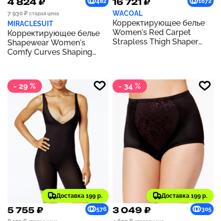
4 824 ₽
16 721 ₽
482
1672
WACOAL
7 930 ₽
старая цена
Корректирующее белье
MIRACLESUIT
Women's Red Carpet
Корректирующее белье
Strapless Thigh Shaper
Shapewear Women's
802219 | Black
Comfy Curves Shaping
Camisole | Black
- 29 %
- 34 %
Доставка 199 р.
Доставка 199 р.
5 755 ₽
3 049 ₽
576
305