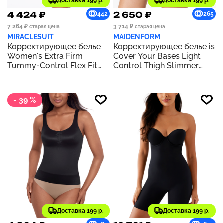
Доставка 199 р.
Доставка 199 р.
4 424 ₽
2 650 ₽
442
265
7 264 ₽
3 714 ₽
старая цена
старая цена
MIRACLESUIT
MAIDENFORM
Корректирующее белье
Корректирующее белье is
Women's Extra Firm
Cover Your Bases Light
Tummy-Control Flex Fit
Control Thigh Slimmer
High-Waist Thighslimmer
DM0035 | Black
2909 | Black
- 39 %
Доставка 199 р.
Доставка 199 р.