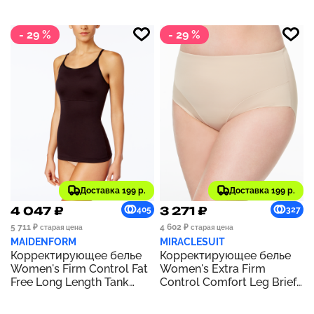
Warm Beige
- 29 %
- 29 %
Доставка 199 р.
Доставка 199 р.
4 047 ₽
3 271 ₽
405
327
5 711 ₽
4 602 ₽
старая цена
старая цена
MAIDENFORM
MIRACLESUIT
Корректирующее белье
Корректирующее белье
Women's Firm Control Fat
Women's Extra Firm
Free Long Length Tank
Control Comfort Leg Brief
3266 | Black
2804 | Cupid Nude- Nude
01