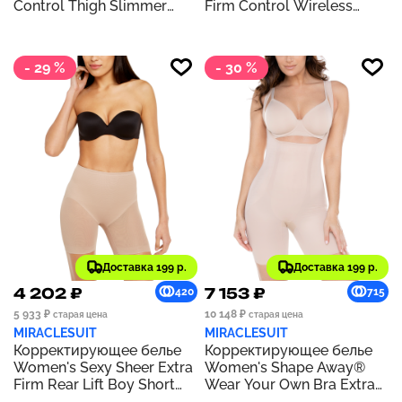
Control Thigh Slimmer
Firm Control Wireless
DM0035 | Nude (Nude 5)
Bodybriefer 2510 | Warm
Beige
- 29 %
- 30 %
Доставка 199 р.
Доставка 199 р.
4 202 ₽
7 153 ₽
420
715
5 933 ₽
10 148 ₽
старая цена
старая цена
MIRACLESUIT
MIRACLESUIT
Корректирующее белье
Корректирующее белье
Women's Sexy Sheer Extra
Women's Shape Away®
Firm Rear Lift Boy Short
Wear Your Own Bra Extra
2776 | Stucco (Nude 4)
Firm Thigh Slimmer 2912 |