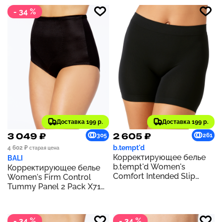
- 34 %
Доставка 199 р.
Доставка 199 р.
3 049 ₽
2 605 ₽
305
261
b.tempt'd
4 602 ₽
старая цена
Корректирующее белье
BALI
b.tempt'd Women's
Корректирующее белье
Comfort Intended Slip
Women's Firm Control
Shorts 975240 | Night
Tummy Panel 2 Pack X710
| Black/Black
- 34 %
- 34 %