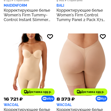
8 151 ₽
4 602 ₽
старая цена
старая цена
MAIDENFORM
BALI
Корректирующее белье
Корректирующее белье
Women's Firm Tummy-
Women's Firm Control
Control Instant Slimmer
Tummy Panel 2 Pack X710
Long Leg Open Bust Body
| Black Jacquard/Black
Shaper 2556 | Black
Jacquard
Доставка 199 р.
Доставка 199 р.
16 721 ₽
8 373 ₽
1672
837
WACOAL
WACOAL
Корректирующее белье
Корректирующее белье