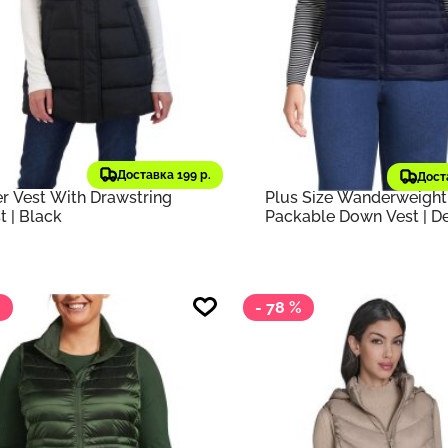
33 ₽
8 951 ₽
453
 ₽
11 148 ₽
старая цена
старая цена
 Collection
Оригинал
Lands' End
Оригинал
Доставка 199 р.
пленный жилет Women's
Утепленный жилет Wom
Дост
er Vest With Drawstring
Plus Size Wanderweight
t | Black
Packable Down Vest | D
navy
%
- 78 %