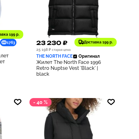
авка 199 р.
23 230 ₽
Доставка 199 р.
1763
2323
25 198 ₽
старая цена
илет
THE NORTH FACE
Оригинал
ет
Жилет The North Face 1996
Retro Nuptse Vest 'Black' |
black
- 40 %