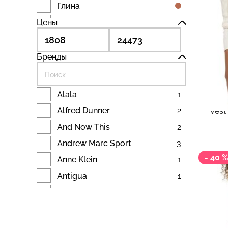
Large
4
Глина
M
7
Жемчужный
Цены
Medium
3
Загар
S
6
Зеленый
Бренды
S/M
2
9 3
Индиго
Small
3
16 526
Коричневый
LEVI'
Alala
1
US Women's l
1
Жиле
Красный
Alfred Dunner
2
Vest
US Women's m
1
Латте
And Now This
2
US Women's s
1
Лишайник
Andrew Marc Sport
3
US Women's xl
1
Мох
- 40 
Anne Klein
1
US Women's xs
1
Оранжевый
Antigua
1
US Women's xxl
1
Плющ
Avec Les Filles
1
Women's LG
1
Пурпурный
Avenue
1
Women's SM
1
Пурпурный
Barbour
4