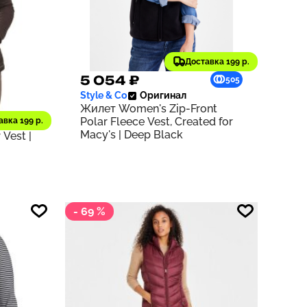
Доставка 199 р.
5 054 ₽
263
505
Style & Co
Оригинал
Жилет Women's Zip-Front
Polar Fleece Vest, Created for
авка 199 р.
en's
Macy's | Deep Black
Vest |
- 69 %