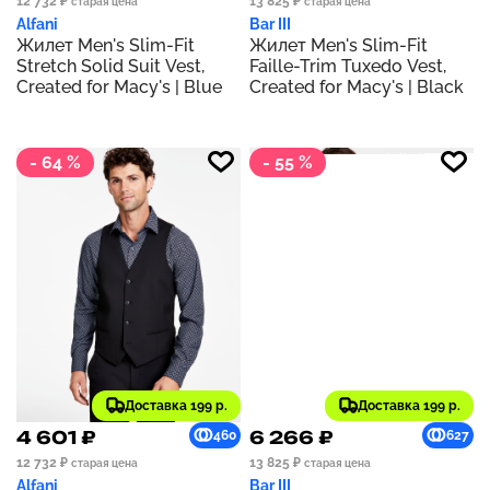
12 732 ₽
13 825 ₽
старая цена
старая цена
Alfani
Bar III
Жилет Men's Slim-Fit
Жилет Men's Slim-Fit
Stretch Solid Suit Vest,
Faille-Trim Tuxedo Vest,
Created for Macy's | Blue
Created for Macy's | Black
- 64 %
- 55 %
Доставка 199 р.
Доставка 199 р.
4 601 ₽
6 266 ₽
460
627
12 732 ₽
13 825 ₽
старая цена
старая цена
Alfani
Bar III