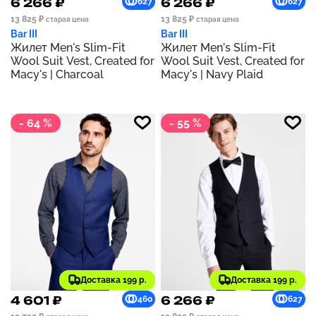
6 266 ₽
6 266 ₽
627
627
13 825 ₽
13 825 ₽
старая цена
старая цена
Bar III
Bar III
Жилет Men's Slim-Fit
Жилет Men's Slim-Fit
Wool Suit Vest, Created for
Wool Suit Vest, Created for
Macy's | Charcoal
Macy's | Navy Plaid
- 64 %
- 55 %
Доставка 199 р.
Доставка 199 р.
4 601 ₽
6 266 ₽
460
627