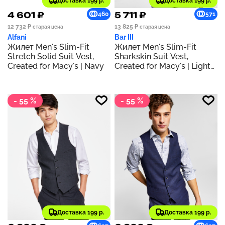
Доставка 199 р.
Доставка 199 р.
4 601 ₽
5 711 ₽
460
571
12 732 ₽
13 825 ₽
старая цена
старая цена
Alfani
Bar III
Жилет Men's Slim-Fit
Жилет Men's Slim-Fit
Stretch Solid Suit Vest,
Sharkskin Suit Vest,
Created for Macy's | Navy
Created for Macy's | Light
Grey
- 55 %
- 55 %
Доставка 199 р.
Доставка 199 р.