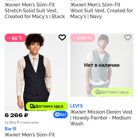
Жилет Men's Slim-Fit
Жилет Men's Slim-Fit
Stretch Solid Suit Vest,
Wool Suit Vest, Created for
Created for Macy's | Black
Macy's | Navy
- 55 %
- 100 %
Нет в наличии
Доставка 199 р.
LEVI'S
Доставка 199 р.
Жилет Mission Denim Vest
6 266 ₽
627
| Howdy Parnter - Medium
13 825 ₽
Wash
старая цена
Bar III
Жилет Men's Slim-Fit