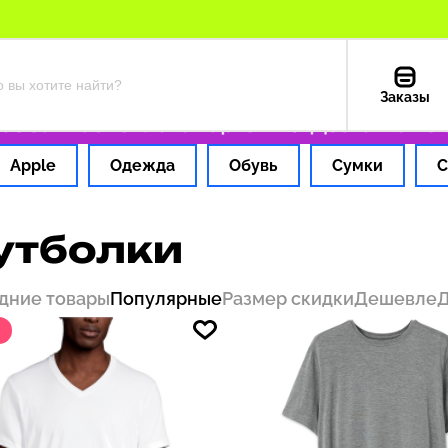
Заказы
за 1 час
Оплата картой РФ
Доставка из С
Apple
Одежда
Обувь
Сумки
С
утболки
дние товары
Популярные
Размер скидки
Дешевле