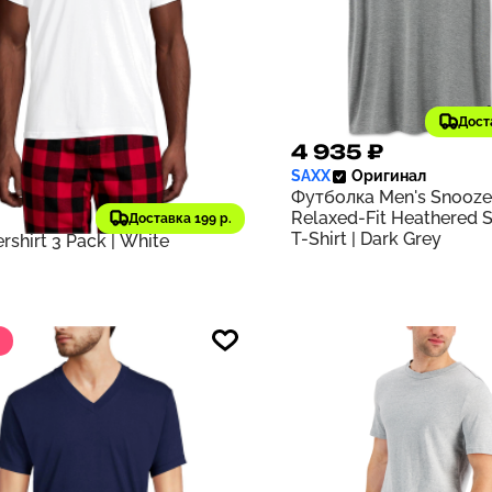
Дост
044 ₽
4 935 ₽
404
SAXX
Оригинал
₽
старая цена
Футболка Men's Snooze
' End
Оригинал
Relaxed-Fit Heathered 
олка Men's V-Neck
Доставка 199 р.
T-Shirt | Dark Grey
rshirt 3 Pack | White