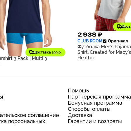
Дост
044 ₽
2 938 ₽
404
CLUB ROOM
Оригинал
₽
старая цена
Футболка Men's Pajama
' End
Оригинал
Shirt, Created for Macy's
олка Men's V-Neck
Доставка 199 р.
Heather
rshirt 3 Pack | Multi 3
k
Помощь
ты
Партнерская программа
Бонусная программа
Способы оплаты
ательское соглашение
Доставка
ка персональных
Гарантии и возвраты