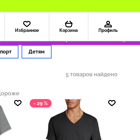
Избранное
Корзина
Профиль
ША — 199 ₽
Только оригинальные товары
Офо
порт
Детям
5 товаров найдено
Дороже
- 29 %