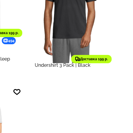
авка 199 р.
4 044 ₽
494
404
5 705 ₽
старая цена
Lands' End
Оригинал
Sleep
Футболка Men's V-Neck
Доставка 199 р.
Undershirt 3 Pack | Black