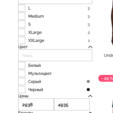
L
3
Medium
3
S
3
XLarge
2
4 
XXLarge
1
5 705 
Lands
Цвет
Футб
Unde
Белый
Мультицвет
- 29 %
Серый
Черный
Цены
Бренды