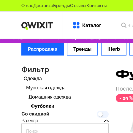
О нас
Доставка
Бренды
Отзывы
Контакты
Каталог
ько оригинальные товары
Оформляем заказ 
Распродажа
Тренды
iHerb
Фильтр
Ф
Одежда
Мужская одежда
После
Домашняя одежда
- 29 %
Футболки
Со скидкой
Размер