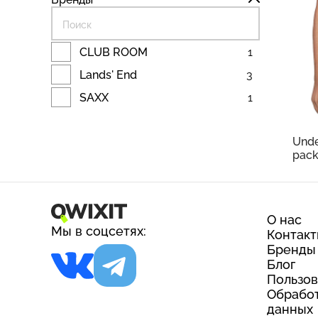
CLUB ROOM
1
Lands' End
3
4 
SAXX
1
5 705 
Lands
Футб
Unde
pac
О нас
Мы в соцсетях:
Контак
Бренды
Блог
Пользов
Обработ
данных