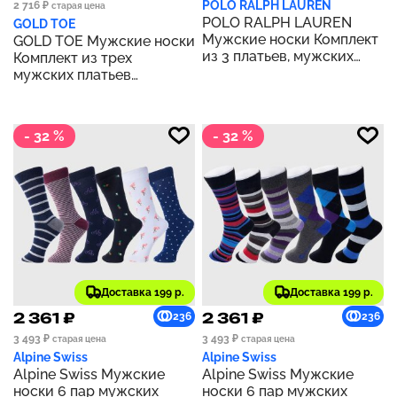
POLO RALPH LAUREN
2 716 ₽
старая цена
POLO RALPH LAUREN
GOLD TOE
Мужские носки Комплект
GOLD TOE Мужские носки
из 3 платьев, мужских
Комплект из трех
носков | ЧЕРНЫЙ
мужских платьев
Metropolitan Crew Socks |
ЧЕРНЫЙ
- 32 %
- 32 %
Доставка 199 р.
Доставка 199 р.
2 361 ₽
2 361 ₽
236
236
3 493 ₽
3 493 ₽
старая цена
старая цена
Alpine Swiss
Alpine Swiss
Alpine Swiss Мужские
Alpine Swiss Мужские
носки 6 пар мужских
носки 6 пар мужских