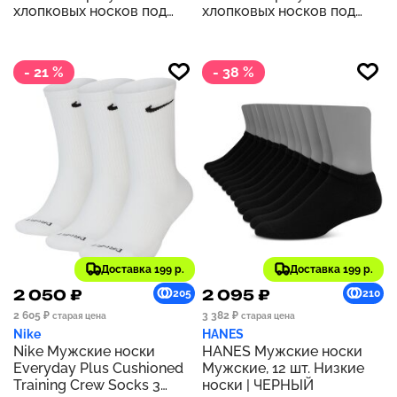
хлопковых носков под
хлопковых носков под
платье с узором «ромбы»
платье с узором «ромбы»
до середины голени,
до середины голени,
однотонные | УПАКОВКА
однотонные | FUN PACK
- 21 %
- 38 %
НА ВЫХОДНЫЕ
Доставка 199 р.
Доставка 199 р.
2 050 ₽
2 095 ₽
205
210
2 605 ₽
3 382 ₽
старая цена
старая цена
Nike
HANES
Nike Мужские носки
HANES Мужские носки
Everyday Plus Cushioned
Мужские, 12 шт. Низкие
Training Crew Socks 3
носки | ЧЕРНЫЙ