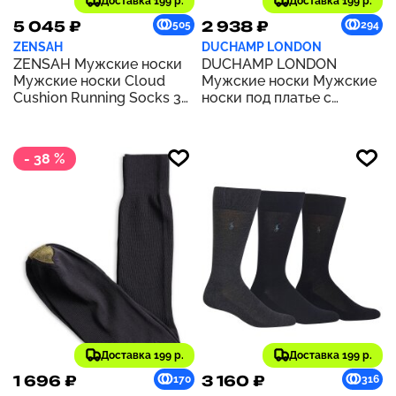
Доставка 199 р.
Доставка 199 р.
5 045 ₽
2 938 ₽
505
294
ZENSAH
DUCHAMP LONDON
ZENSAH Мужские носки
DUCHAMP LONDON
Мужские носки Cloud
Мужские носки Мужские
Cushion Running Socks 3
носки под платье с
Pack | ЧЕРНЫЙ, СИНИЙ
геометрическим
дизайном | РОЗОВЫЙ
- 38 %
Доставка 199 р.
Доставка 199 р.
1 696 ₽
3 160 ₽
170
316