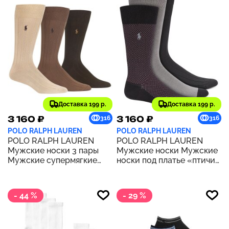
Доставка 199 р.
Доставка 199 р.
3 160 ₽
3 160 ₽
316
316
POLO RALPH LAUREN
POLO RALPH LAUREN
POLO RALPH LAUREN
POLO RALPH LAUREN
Мужские носки 3 пары
Мужские носки Мужские
Мужские супермягкие
носки под платье «птичий
ребристые носки под
глаз», упаковка из 3 штук
платье | КОРИЧНЕВЫЙ
| ЧЕРНЫЙ
АССОРТИМЕНТ
- 44 %
- 29 %