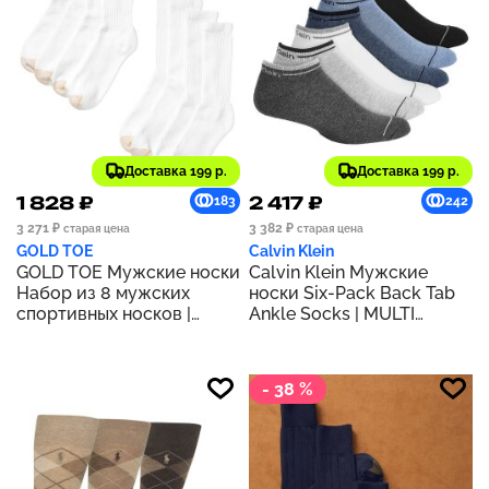
Доставка 199 р.
Доставка 199 р.
1 828 ₽
2 417 ₽
183
242
3 271 ₽
3 382 ₽
старая цена
старая цена
GOLD TOE
Calvin Klein
GOLD TOE Мужские носки
Calvin Klein Мужские
Набор из 8 мужских
носки Six-Pack Back Tab
спортивных носков |
Ankle Socks | MULTI
БЕЛЫЙ
ASSORTED
- 38 %