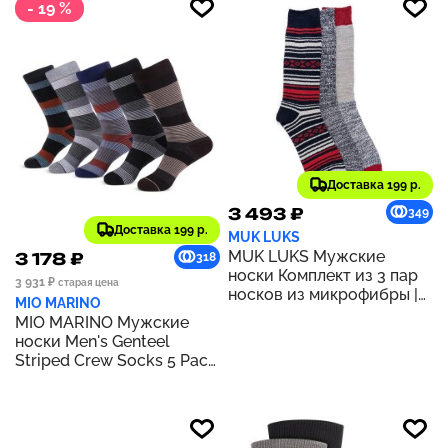
- 19 %
Доставка 199 р.
3 493 ₽
349
Доставка 199 р.
MUK LUKS
MUK LUKS Мужские
3 178 ₽
318
носки Комплект из 3 пар
3 931 ₽
старая цена
носков из микрофибры |
MIO MARINO
СУМЕРКИ
MIO MARINO Мужские
носки Men's Genteel
Striped Crew Socks 5 Pack
| GENTEEL STRIPED