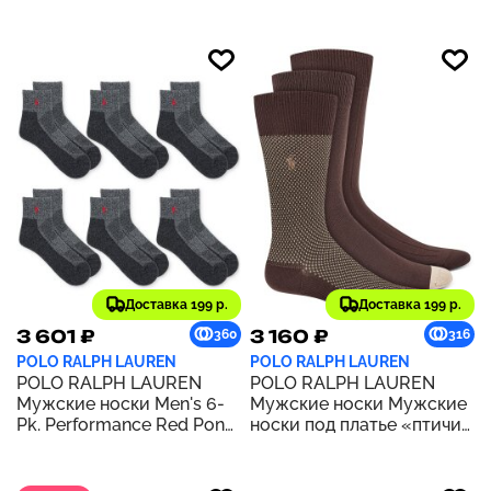
Pairs | WHITE
Доставка 199 р.
Доставка 199 р.
3 601 ₽
3 160 ₽
360
316
POLO RALPH LAUREN
POLO RALPH LAUREN
POLO RALPH LAUREN
POLO RALPH LAUREN
Мужские носки Men's 6-
Мужские носки Мужские
Pk. Performance Red Pony
носки под платье «птичий
Quarter Socks | CHARH
глаз», упаковка из 3 штук
| ШОКОЛАД