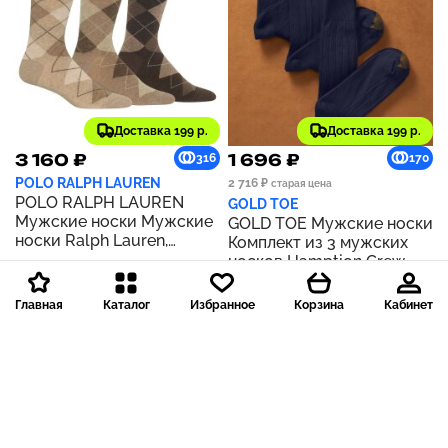
Доставка 199 р.
Доставка 199 р.
3 160 ₽
1 696 ₽
316
170
POLO RALPH LAUREN
2 716 ₽
старая цена
POLO RALPH LAUREN
GOLD TOE
Мужские носки Мужские
GOLD TOE Мужские носки
носки Ralph Lauren,
Комплект из 3 мужских
платье Argyle Crew, 3
носков Hamption Crew
пары носков | ХАКИ
Socks | ЧЕРНЫЙ
Главная
Каталог
Избранное
Корзина
Кабинет
- 38 %
- 44 %