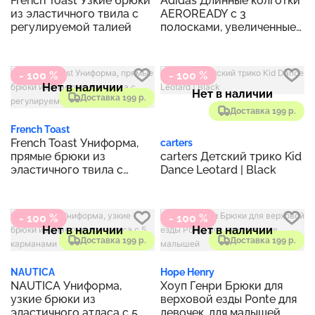
French Toast Узкие брюки
Adidas Длинные колготки
из эластичного твила с
AEROREADY с 3
регулируемой талией
полосками, увеличенные
размеры
- 100 %
- 100 %
Нет в наличии
Нет в наличии
Доставка 199 р.
Доставка 199 р.
French Toast
French Toast Униформа,
carters
прямые брюки из
carters Детский трико Kid
эластичного твила с
Dance Leotard | Black
регулируемой талией
- 100 %
- 100 %
Нет в наличии
Нет в наличии
Доставка 199 р.
Доставка 199 р.
NAUTICA
Hope Henry
NAUTICA Униформа,
Хоуп Генри Брюки для
узкие брюки из
верховой езды Ponte для
эластичного атласа с 5
девочек, для малышей