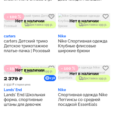
карманами
- 100 %
Нет в наличии
Нет в наличии
Доставка 199 р.
Доставка 199 р.
carters
Nike
carters Детский трико
Nike Спортивная одежда
Детское трикотажное
Клубные флисовые
платье-пачка | Розовый
широкие брюки
- 19 %
- 100 %
Нет в наличии
Доставка 199 р.
Нет в наличии
2 379 ₽
238
Доставка 199 р.
2 932 ₽
старая цена
Lands' End
Nike
Lands' End Школьная
Спортивная одежда Nike
форма, спортивные
Леггинсы со средней
штаны для девочек
посадкой Essentials