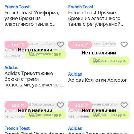
French Toast
French Toast
French Toast Униформа,
French Toast Прямые
узкие брюки из
брюки из эластичного
эластичного твила с
твила с регулируемой
регулируемой талией
талией
- 100 %
- 100 %
Нет в наличии
Нет в наличии
Доставка 199 р.
Доставка 199 р.
Adidas
Adidas Трикотажные
Adidas
брюки с тремя
Adidas Колготки Adicolor
полосками, увеличенные
размеры
- 100 %
- 100 %
Нет в наличии
Нет в наличии
Доставка 199 р.
Доставка 199 р.
French Toast
Adidas