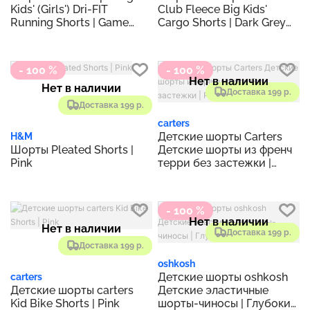
Kids' (Girls') Dri-FIT
Club Fleece Big Kids'
Running Shorts | Game
Cargo Shorts | Dark Grey
Royal/White/White/White
Heather/Base Grey/White
- 100 %
- 100 %
Нет в наличии
Нет в наличии
Доставка 199 р.
Доставка 199 р.
carters
Детские шорты Carters
H&M
Шорты Pleated Shorts |
Детские шорты из френч
Pink
терри без застежки |
Розовый
- 100 %
Нет в наличии
Нет в наличии
Доставка 199 р.
Доставка 199 р.
oshkosh
Детские шорты oshkosh
carters
Детские шорты carters
Детские эластичные
Kid Bike Shorts | Pink
шорты-чиносы | Глубокий