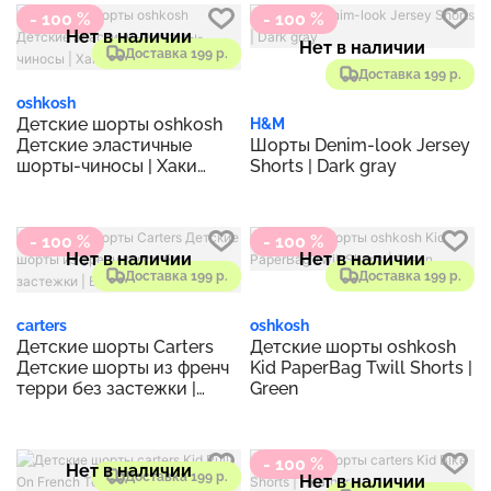
- 100 %
- 100 %
Нет в наличии
Нет в наличии
Доставка 199 р.
Доставка 199 р.
oshkosh
Детские шорты oshkosh
H&M
Детские эластичные
Шорты Denim-look Jersey
шорты-чиносы | Хаки
Shorts | Dark gray
Мечты
- 100 %
- 100 %
Нет в наличии
Нет в наличии
Доставка 199 р.
Доставка 199 р.
carters
oshkosh
Детские шорты Carters
Детские шорты oshkosh
Детские шорты из френч
Kid PaperBag Twill Shorts |
терри без застежки |
Green
Военно-морской
- 100 %
Нет в наличии
Доставка 199 р.
Нет в наличии