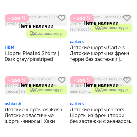
темно-синий
- 100 %
- 100 %
Нет в наличии
Нет в наличии
Доставка 199 р.
Доставка 199 р.
carters
Детские шорты Carters
H&M
Шорты Pleated Shorts |
Детские шорты из френч
Dark gray/pinstriped
терри без застежки |
Серый
- 100 %
- 100 %
Нет в наличии
Нет в наличии
Доставка 199 р.
Доставка 199 р.
oshkosh
carters
Детские шорты oshkosh
Детские шорты carters
Детские эластичные
Шорты из френч терри
шорты-чиносы | Хаки
без застежки с ананасом
для малышей | Золото