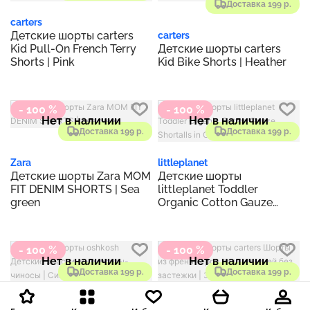
Доставка 199 р.
carters
Детские шорты carters
carters
Kid Pull-On French Terry
Детские шорты carters
Shorts | Pink
Kid Bike Shorts | Heather
- 100 %
- 100 %
Нет в наличии
Нет в наличии
Доставка 199 р.
Доставка 199 р.
Zara
littleplanet
Детские шорты Zara MOM
Детские шорты
FIT DENIM SHORTS | Sea
littleplanet Toddler
green
Organic Cotton Gauze
Shortalls in Green | Spring
Moss
- 100 %
- 100 %
Нет в наличии
Нет в наличии
Доставка 199 р.
Доставка 199 р.
oshkosh
carters