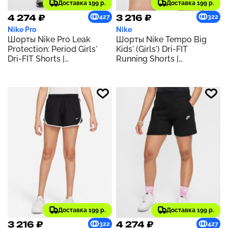
Доставка 199 р.
Доставка 199 р.
4 274 ₽
3 216 ₽
427
322
Nike Pro
Nike
Шорты Nike Pro Leak
Шорты Nike Tempo Big
Protection: Period Girls'
Kids' (Girls') Dri-FIT
Dri-FIT Shorts |
Running Shorts |
Black/White
Black/Black/Black/White
Доставка 199 р.
Доставка 199 р.
3 216 ₽
4 274 ₽
322
427