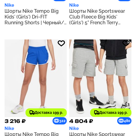
Nike
Nike
Шорты Nike Tempo Big
Шорты Nike Sportswear
Kids' (Girls') Dri-FIT
Club Fleece Big Kids'
Running Shorts | Черный/
(Girls') 5" French Terry
Черный/Белый/Белый
Shorts | Черный/Черный/
Белый
Доставка 199 р.
Доставка 199 р.
3 216 ₽
4 804 ₽
322
480
Nike
Nike
Шорты Nike Tempo Big
Шорты Nike Sportswear