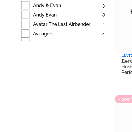
Виноградник
Andy & Evan
3
Глина
Andy Evan
8
Гриб
Avatar The Last Airbender
1
Дыня
Avengers
4
Ель
babycottons
8
Желтый
Baby Shark
3
LEVI'
Жемчужный
Детс
BASS OUTDOOR
12
Husk
Загар
Batman
3
Perf
Зеленый
20 |
Ben 10
3
Золотой
Beyblade
4
Золотой
- 100
Blue's Clues
2
Индиго
Bluey
3
Кармин
Briefly Stated
2
Кирпичный
Brooks Brothers
35