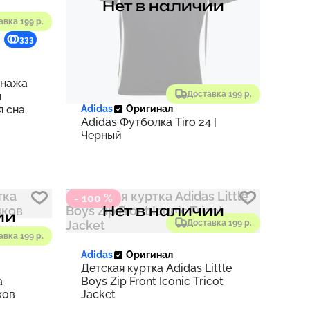
Нет в наличии
авка 199 р.
333
онажа
Доставка 199 р.
й
Adidas
Оригинал
я сна
Adidas Футболка Tiro 24 |
Черный
- 100 %
Нет в наличии
ии
Доставка 199 р.
авка 199 р.
Adidas
Оригинал
Детская куртка Adidas Little
а
Boys Zip Front Iconic Tricot
ков
Jacket