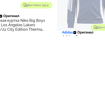
Доставка 199 р.
Оригинал
кая куртка Nike Big Boys
 Los Angeles Lakers
Дост
/22 City Edition Therma
Adidas
Оригинал
 Short Sleeve Collar Jacket
Adidas Спортивная кур
Youth Soccer Red Tiro 2
Тренировочная куртка 
детей | Синий
 %
- 100 %
Нет в наличии
Нет в налич
Доставка 199 р.