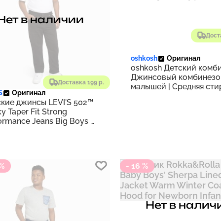
Нет в наличии
Дост
oshkosh
Оригинал
oshkosh Детский комб
Джинсовый комбинезо
Доставка 199 р.
малышей | Средняя сти
S
Оригинал
кие джинсы LEVI'S 502™
y Taper Fit Strong
ormance Jeans Big Boys 8-
 Черный
 %
- 16 %
Нет в налич