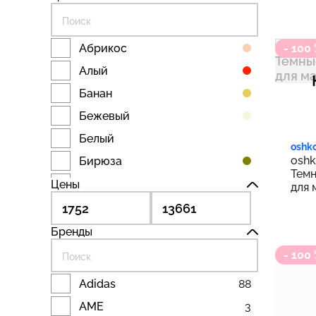
Абрикос
- 100
Алый
Банан
Бежевый
Белый
oshk
oshk
Бирюза
Темн
Бисквит
Цены
для 
Болото
Бронзовый
Бренды
Вереск
- 100
Винный
Adidas
88
Виноград
AME
3