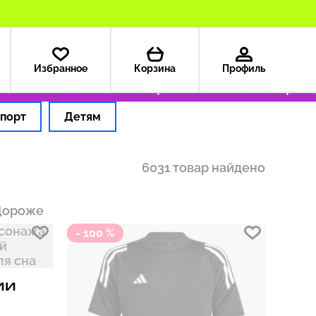
Избранное
Корзина
Профиль
 — 199 ₽
Только оригинальные товары
Оформ
порт
Детям
6031 товар найдено
Дороже
- 100 %
ии