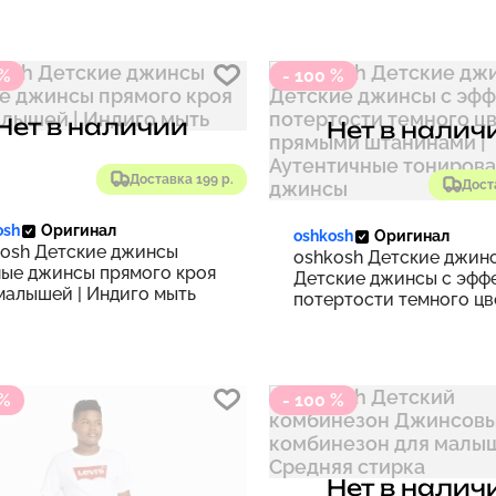
 %
- 100 %
Нет в наличии
Нет в налич
Доставка 199 р.
Дост
osh
Оригинал
oshkosh
Оригинал
osh Детские джинсы
oshkosh Детские джин
ые джинсы прямого кроя
Детские джинсы с эфф
малышей | Индиго мыть
потертости темного цв
прямыми штанинами |
Аутентичные тонирова
джинсы
 %
- 100 %
Нет в налич