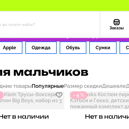
Заказы
 1 час
Оплата картой РФ
Доставка из США
Apple
Одежда
Обувь
Сумки
С
я мальчиков
дние товары
Популярные
Размер скидки
Дешевле
%
- 5 %
Нет в наличии
Нет в налич