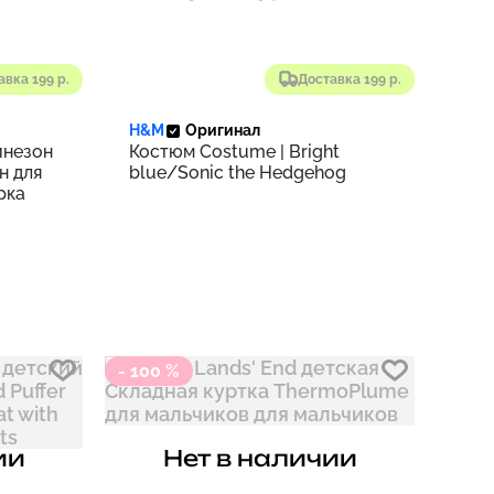
авка 199 р.
Доставка 199 р.
H&M
Оригинал
инезон
Костюм Costume | Bright
н для
blue/Sonic the Hedgehog
рка
- 100 %
ии
Нет в наличии