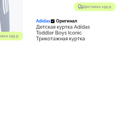
Доставка 199 р.
Adidas
Оригинал
Детская куртка Adidas
Toddler Boys Iconic
авка 199 р.
Трикотажная куртка
тка
4
для
- 100 %
ии
Нет в наличии