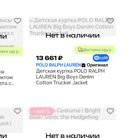
Нет в наличии
ии
Доставка 199 р.
авка 199 р.
13 661 ₽
1366
POLO RALPH LAUREN
Оригинал
Детская куртка POLO RALPH
сы
LAUREN Big Boys Denim
ектом
Cotton Trucker Jacket
ета с
нные
- 100 %
ии
Нет в наличии