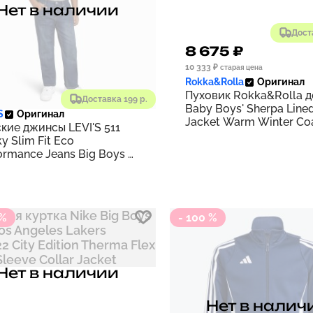
Нет в наличии
Дост
8 675 ₽
10 333 ₽
старая цена
Rokka&Rolla
Оригинал
Пуховик Rokka&Rolla д
Доставка 199 р.
Baby Boys' Sherpa Lined
S
Оригинал
Jacket Warm Winter Coa
кие джинсы LEVI'S 511
Hood for Newborn Infan
y Slim Fit Eco
ormance Jeans Big Boys 8-
 Эластичный синий
 %
- 100 %
Нет в наличии
Нет в налич