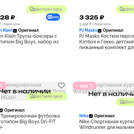
Доставка 199 р.
Дост
028 ₽
3 325 ₽
203
₽
3 492 ₽
старая цена
старая цена
n Klein
Оригинал
PJ Masks
Оригинал
in Klein Трусы-боксеры с
PJ Masks Костюм перс
типом Big Boys, набор из
Кэтбоя и Гекко, детски
пижамный комплект дл
 %
- 100 %
Нет в наличии
Нет в налич
Доставка 199 р.
Дост
Оригинал
 Тренировочная футболка
Nike
Оригинал
готипом Big Boys Dri-FIT
Nike Спортивная куртк
i+
Windrunner для мальчи