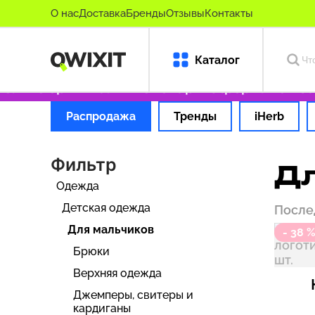
О нас
Доставка
Бренды
Отзывы
Контакты
Каталог
ко оригинальные товары
Оформляем заказ за
Распродажа
Тренды
iHerb
Фильтр
Дл
Одежда
Детская одежда
После
Для мальчиков
- 38 
Брюки
Верхняя одежда
Джемперы, свитеры и
кардиганы