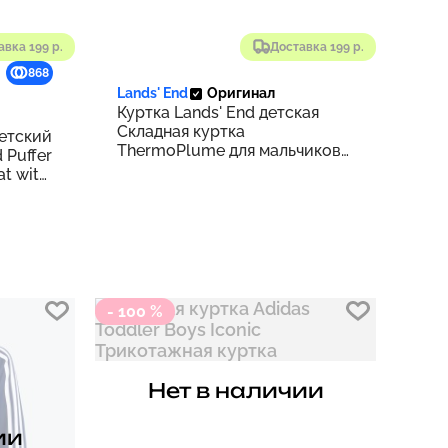
авка 199 р.
Доставка 199 р.
868
Lands' End
Оригинал
Куртка Lands' End детская
Складная куртка
етский
ThermoPlume для мальчиков
 Puffer
для мальчиков
t with
ts
- 100 %
Нет в наличии
ии