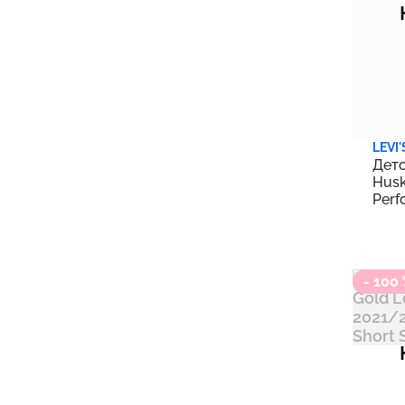
Кобальт
Bubble Guppies
2
Коралл
Calvin Klein
43
Коричневый
Care Bears
5
Красный
Carter's
57
Лава
carters
886
Лаванда
LEVI'
Caterpillar
8
Детс
Лазурный
Husk
Champion
30
Perf
Лайм
20 |
Chickpea
1
Латте
Colosseum
7
Латунь
Columbia
39
- 100
Лес
COTTON ON
43
Лимон
Cuddl Duds
1
Лишайник
DC Comics
8
Лососевый
DC League of Super-Pets
2