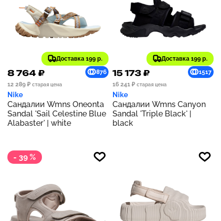
Доставка 199 р.
Доставка 199 р.
8 764 ₽
15 173 ₽
876
1517
12 289 ₽
16 241 ₽
старая цена
старая цена
Nike
Nike
Сандалии Wmns Oneonta
Сандалии Wmns Canyon
Sandal 'Sail Celestine Blue
Sandal 'Triple Black' |
Alabaster' | white
black
- 39 %