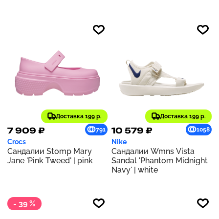
Доставка 199 р.
Доставка 199 р.
7 909 ₽
10 579 ₽
791
1058
Crocs
Nike
Сандалии Stomp Mary
Сандалии Wmns Vista
Jane 'Pink Tweed' | pink
Sandal 'Phantom Midnight
Navy' | white
- 39 %