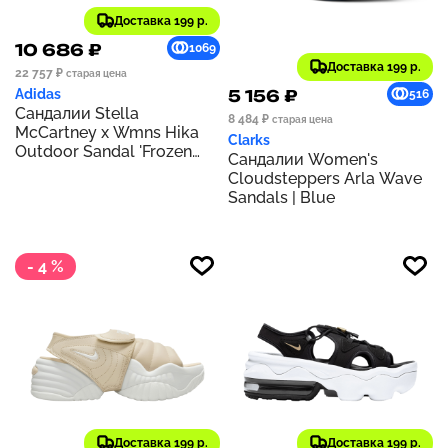
Доставка 199 р.
10 686 ₽
1069
Доставка 199 р.
22 757 ₽
старая цена
5 156 ₽
Adidas
516
Сандалии Stella
8 484 ₽
старая цена
McCartney x Wmns Hika
Clarks
Outdoor Sandal 'Frozen
Сандалии Women's
Yellow' | yellow
Cloudsteppers Arla Wave
Sandals | Blue
- 4 %
Доставка 199 р.
Доставка 199 р.