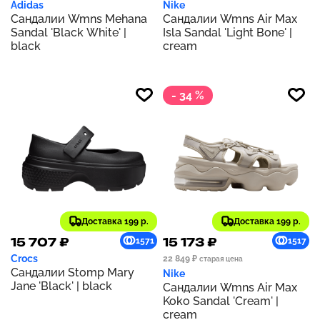
Adidas
Nike
Сандалии Wmns Mehana
Сандалии Wmns Air Max
Sandal 'Black White' |
Isla Sandal 'Light Bone' |
black
cream
- 34 %
Доставка 199 р.
Доставка 199 р.
15 707 ₽
15 173 ₽
1571
1517
Crocs
22 849 ₽
старая цена
Сандалии Stomp Mary
Nike
Jane 'Black' | black
Сандалии Wmns Air Max
Koko Sandal 'Cream' |
cream