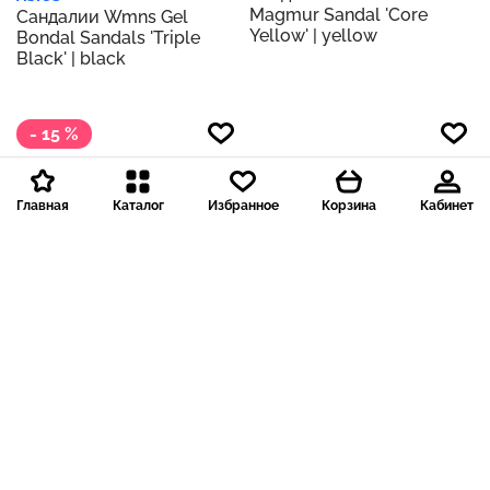
Magmur Sandal 'Core
Сандалии Wmns Gel
Yellow' | yellow
Bondal Sandals 'Triple
Black' | black
- 15 %
Главная
Каталог
Избранное
Корзина
Кабинет
Доставка 199 р.
19 445 ₽
1945
Доставка 199 р.
22 757 ₽
старая цена
12 186 ₽
Adidas
1219
Сандалии Stella
Naturalizer
McCartney x Wmns Hika
Сандалии Brenta Strappy
Outdoor Sandal 'Bliss Pink
Dress Sandals | Crème