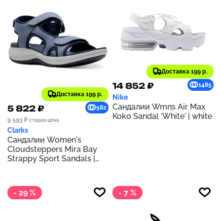
Доставка 199 р.
14 852 ₽
1485
Доставка 199 р.
Nike
Сандалии Wmns Air Max
5 822 ₽
582
Koko Sandal 'White' | white
9 593 ₽
старая цена
Clarks
Сандалии Women's
Cloudsteppers Mira Bay
Strappy Sport Sandals |
Denim Blue
- 29 %
- 7 %