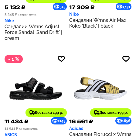
5 132 ₽
17 309 ₽
513
1731
Nike
5 345 ₽
старая цена
Сандалии Wmns Air Max
Nike
Koko 'Black' | black
Сандалии Wmns Adjust
Force Sandal 'Sand Drift' |
cream
- 1 %
Доставка 199 р.
Доставка 199 р.
11 434 ₽
16 561 ₽
1143
1656
Adidas
11 541 ₽
старая цена
Сандалии Fiorucci x Wmns
ASICS