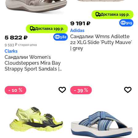
Доставка 199 р.
9 191 ₽
919
Доставка 199 р.
Adidas
Сандалии Wmns Adilette
5 822 ₽
582
22 XLG Slide 'Putty Mauve'
9 593 ₽
старая цена
| grey
Clarks
Сандалии Women's
Cloudsteppers Mira Bay
Strappy Sport Sandals |
Stone
- 10 %
- 39 %