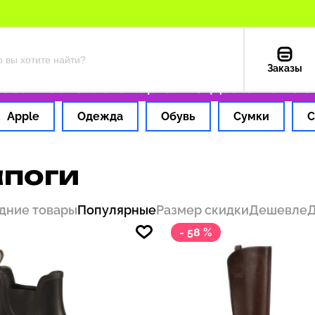
Заказы
1 час
Оплата картой РФ
Доставка из США —
Apple
Одежда
Обувь
Сумки
С
поги
дние товары
Популярные
Размер скидки
Дешевле
- 58 %