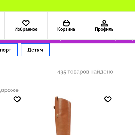
Избранное
Корзина
Профиль
 199 ₽
Только оригинальные товары
Оформля
порт
Детям
435 товаров найдено
Дороже