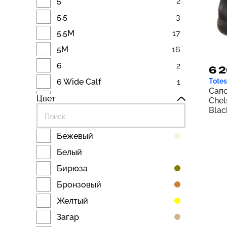
5
2
5.5
3
5.5M
17
5M
16
6
2
6 2
6 Wide Calf
1
Totes
Сап
6.5
1
Цвет
Chel
Blac
6.5M
15
6.5N
2
Бежевый
6.5W
4
Белый
6.5WW
3
Бирюза
6M
18
Бронзовый
6N
3
Желтый
6W
2
Загар