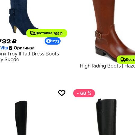
Доставка 199 р.
732 ₽
5 926 ₽
1273
 Vita
Оригинал
14 371 ₽
старая цена
ги Troy II Tall Dress Boots
Sam and Libby
Оригина
vy Suede
Сапоги Women's Percy 
Дост
High Riding Boots | Haz
- 68 %