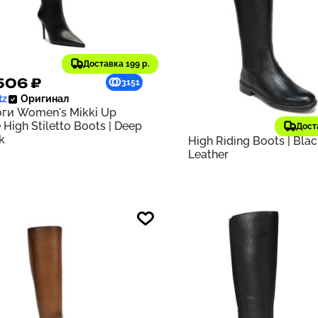
Доставка 199 р.
506 ₽
9 308 ₽
3151
tz
Оригинал
29 087 ₽
старая цена
ги Women's Mikki Up
Franco Sarto
Оригинал
 High Stiletto Boots | Deep
Сапоги Women's Meyer
Дост
k
High Riding Boots | Bla
Leather