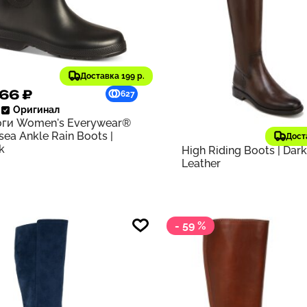
Доставка 199 р.
66 ₽
12 178 ₽
627
Оригинал
29 087 ₽
старая цена
оги Women's Everywear®
Franco Sarto
Оригинал
sea Ankle Rain Boots |
Сапоги Women's Meyer
Дост
k
High Riding Boots | Dar
Leather
- 59 %