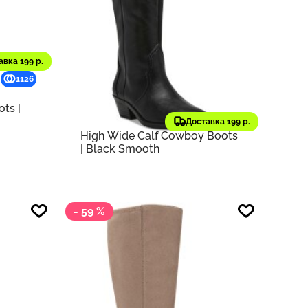
авка 199 р.
4 550 ₽
1126
455
11 146 ₽
старая цена
ts |
DV Dolce Vita
Оригинал
Сапоги Women's Kit Knee-
Доставка 199 р.
High Wide Calf Cowboy Boots
| Black Smooth
- 59 %