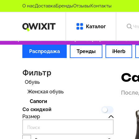
О нас
Доставка
Бренды
Отзывы
Контакты
Каталог
 оригинальные товары
Оформляем заказ за 
Распродажа
Тренды
iHerb
Фильтр
Са
Обувь
Женская обувь
После
Сапоги
Со скидкой
Размер