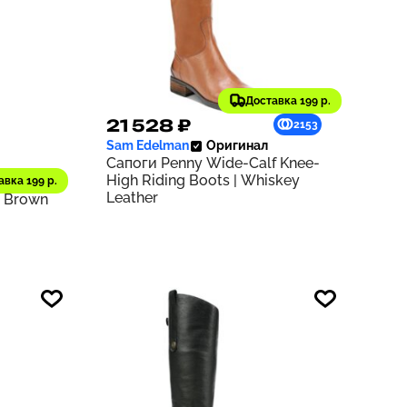
Доставка 199 р.
21 528 ₽
1218
2153
Sam Edelman
Оригинал
Сапоги Penny Wide-Calf Knee-
High Riding Boots | Whiskey
 Knee
авка 199 р.
Leather
k Brown