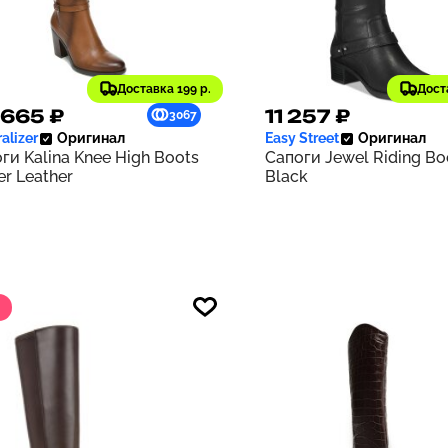
Доставка 199 р.
Дост
 665 ₽
11 257 ₽
3067
alizer
Оригинал
Easy Street
Оригинал
ги Kalina Knee High Boots
Сапоги Jewel Riding Boo
der Leather
Black