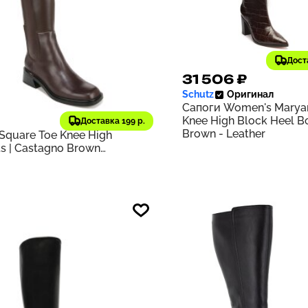
Дост
97 ₽
31 506 ₽
970
Schutz
Оригинал
 ₽
старая цена
Сапоги Women's Marya
o Sarto
Оригинал
Knee High Block Heel Bo
ги Women's Giselle Wide
Доставка 199 р.
Brown - Leather
 Square Toe Knee High
s | Castagno Brown
her