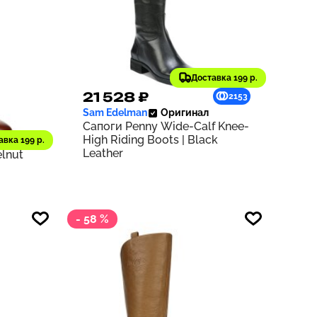
Доставка 199 р.
21 528 ₽
593
2153
Sam Edelman
Оригинал
Сапоги Penny Wide-Calf Knee-
л
High Riding Boots | Black
Knee
авка 199 р.
Leather
elnut
- 58 %