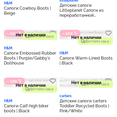
littleplanet
H&M
Детские сапоги
Сапоги Cowboy Boots |
Littleplanet Сапоги из
Beige
переработанной
искусственной замши для
малышей | Тан
- 100 %
- 100 %
Нет в наличии
Доставка 199 р.
Нет в наличии
Доставка 199 р.
H&M
Сапоги Embossed Rubber
H&M
Boots | Purple/Gabby's
Сапоги Warm-Lined Boots
Dollhouse
| Black
- 100 %
Нет в наличии
Доставка 199 р.
Нет в наличии
Доставка 199 р.
carters
Детские сапоги carters
H&M
Сапоги Calf-high biker
Toddler Recycled Boots |
boots | Black
Pink/White