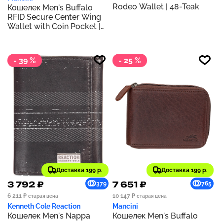
Rodeo Wallet | 48-Teak
Кошелек Men's Buffalo
RFID Secure Center Wing
Wallet with Coin Pocket |
Brown
- 39 %
- 25 %
Доставка 199 р.
Доставка 199 р.
3 792 ₽
7 651 ₽
379
765
6 211 ₽
10 147 ₽
старая цена
старая цена
Kenneth Cole Reaction
Mancini
Кошелек Men's Nappa
Кошелек Men's Buffalo