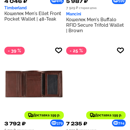
4 046 ₽
5 987 ₽
405
599
Timberland
7 929 ₽
старая цена
Кошелек Men's Ellet Front
Mancini
Pocket Wallet | 48-Teak
Кошелек Men's Buffalo
RFID Secure Trifold Wallet
| Brown
- 39 %
- 25 %
Доставка 199 р.
Доставка 199 р.
3 792 ₽
7 235 ₽
379
724