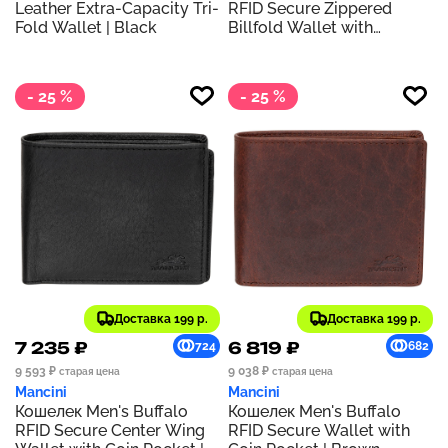
Leather Extra-Capacity Tri-
RFID Secure Zippered
Fold Wallet | Black
Billfold Wallet with
Removable Passcase |
Brown
- 25 %
- 25 %
Доставка 199 р.
Доставка 199 р.
7 235 ₽
6 819 ₽
724
682
9 593 ₽
9 038 ₽
старая цена
старая цена
Mancini
Mancini
Кошелек Men's Buffalo
Кошелек Men's Buffalo
RFID Secure Center Wing
RFID Secure Wallet with