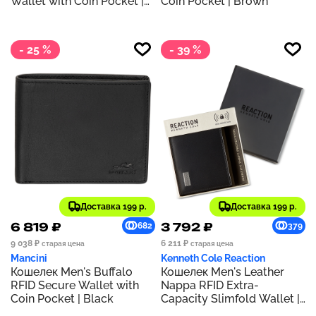
Wallet with Coin Pocket |
Coin Pocket | Brown
Black
- 25 %
- 39 %
Доставка 199 р.
Доставка 199 р.
6 819 ₽
3 792 ₽
682
379
9 038 ₽
6 211 ₽
старая цена
старая цена
Mancini
Kenneth Cole Reaction
Кошелек Men's Buffalo
Кошелек Men's Leather
RFID Secure Wallet with
Nappa RFID Extra-
Coin Pocket | Black
Capacity Slimfold Wallet |
Black