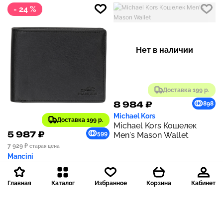
- 24 %
Нет в наличии
Доставка 199 р.
8 984 ₽
898
Michael Kors
Доставка 199 р.
Michael Kors Кошелек
5 987 ₽
599
Men's Mason Wallet
7 929 ₽
старая цена
Mancini
Кошелек Men's Buffalo
RFID Secure Billfold Wallet
Главная
Каталог
Избранное
Корзина
Кабинет
| Black
Нет в наличии