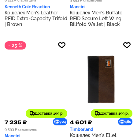
6 211 ₽
9 593 ₽
старая цена
старая цена
Kenneth Cole Reaction
Mancini
Кошелек Men's Leather
Кошелек Men's Buffalo
RFID Extra-Capacity Trifold
RFID Secure Left Wing
| Brown
Billfold Wallet | Black
- 25 %
Доставка 199 р.
Доставка 199 р.
7 235 ₽
4 601 ₽
724
460
Timberland
9 593 ₽
старая цена
Кошелек Men's Ellet
Mancini