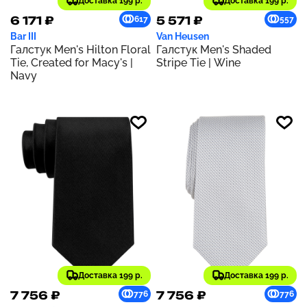
Доставка 199 р.
Доставка 199 р.
6 171 ₽
5 571 ₽
617
557
Bar III
Van Heusen
Галстук Men's Hilton Floral
Галстук Men's Shaded
Tie, Created for Macy's |
Stripe Tie | Wine
Navy
Доставка 199 р.
Доставка 199 р.
7 756 ₽
7 756 ₽
776
776