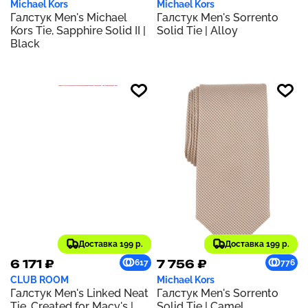
Michael Kors
Michael Kors
Галстук Men's Michael
Галстук Men's Sorrento
Kors Tie, Sapphire Solid II |
Solid Tie | Alloy
Black
Доставка 199 р.
Доставка 199 р.
6 171 ₽
7 756 ₽
617
776
CLUB ROOM
Michael Kors
Галстук Men's Linked Neat
Галстук Men's Sorrento
Tie, Created for Macy's |
Solid Tie | Camel