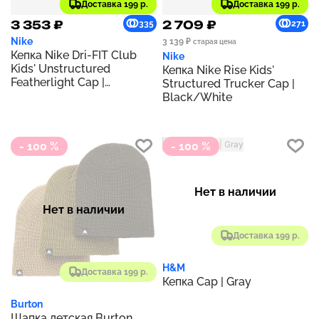
Доставка 199 р.
Доставка 199 р.
3 353 ₽
2 709 ₽
335
271
Nike
3 139 ₽
старая цена
Кепка Nike Dri-FIT Club
Nike
Kids' Unstructured
Кепка Nike Rise Kids'
Featherlight Cap |
Structured Trucker Cap |
Black/Black/White
Black/White
- 100 %
- 100 %
Нет в наличии
Нет в наличии
Доставка 199 р.
H&M
Доставка 199 р.
Кепка Cap | Gray
Burton
Шапка детская Burton