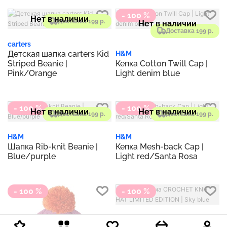
- 100 %
Нет в наличии
Доставка 199 р.
Нет в наличии
Доставка 199 р.
carters
Детская шапка carters Kid
H&M
Striped Beanie |
Кепка Cotton Twill Cap |
Pink/Orange
Light denim blue
- 100 %
- 100 %
Нет в наличии
Нет в наличии
Доставка 199 р.
Доставка 199 р.
H&M
H&M
Шапка Rib-knit Beanie |
Кепка Mesh-back Cap |
Blue/purple
Light red/Santa Rosa
- 100 %
- 100 %
Нет в наличии