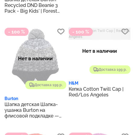
Recycled DND Beanie 3
Pack - Big Kids' | Forest
Night​/Kelp​/Martini Olive
- 100 %
- 100 %
Нет в наличии
Нет в наличии
Доставка 199 р.
H&M
Доставка 199 р.
Кепка Cotton Twill Cap |
Red/Los Angeles
Burton
Шапка детская Шапка-
ушанка Burton на
флисовой подкладке —
для малышей | Настоящий
черный