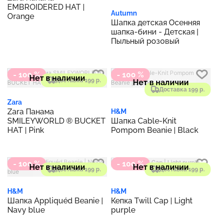
EMBROIDERED HAT |
Autumn
Orange
Шапка детская Осенняя
шапка-бини - Детская |
Пыльный розовый
- 100 %
- 100 %
Нет в наличии
Доставка 199 р.
Нет в наличии
Доставка 199 р.
Zara
Zara Панама
H&M
SMILEYWORLD ® BUCKET
Шапка Cable-Knit
HAT | Pink
Pompom Beanie | Black
- 100 %
- 100 %
Нет в наличии
Нет в наличии
Доставка 199 р.
Доставка 199 р.
H&M
H&M
Шапка Appliquéd Beanie |
Кепка Twill Cap | Light
Navy blue
purple