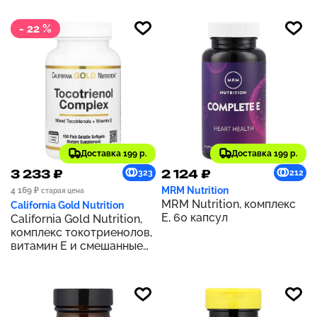
- 22 %
Доставка 199 р.
Доставка 199 р.
3 233 ₽
2 124 ₽
323
212
MRM Nutrition
4 169 ₽
старая цена
MRM Nutrition, комплекс
California Gold Nutrition
Е, 60 капсул
California Gold Nutrition,
комплекс токотриенолов,
витамин Е и смешанные
токотриенолы, 150 капсул
из рыбьего желатина