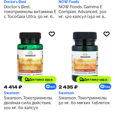
Doctor's Best
NOW Foods
Doctor's Best,
NOW Foods, Gamma E
токотриенолы витамина Е
Complex, Advanced, 300
с TocoGaia Ultra, 50 мг, 60
мг, 120 капсул (150 мг в
капсул
каждой капсуле)
Доставка 199 р.
Доставка 199 р.
4 414 ₽
2 435 ₽
441
244
Swanson
Swanson
Swanson, Токотриенолы,
Swanson, Токотриенолы,
двойная сила действия,
50 мг, 60 мягких таблеток
100 мг, 60 капсул