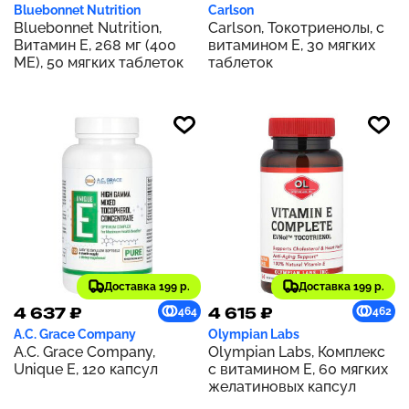
Bluebonnet Nutrition
Carlson
Bluebonnet Nutrition,
Carlson, Токотриенолы, с
Витамин E, 268 мг (400
витамином Е, 30 мягких
МЕ), 50 мягких таблеток
таблеток
Доставка 199 р.
Доставка 199 р.
4 637 ₽
4 615 ₽
464
462
A.C. Grace Company
Olympian Labs
A.C. Grace Company,
Olympian Labs, Комплекс
Unique E, 120 капсул
с витамином Е, 60 мягких
желатиновых капсул