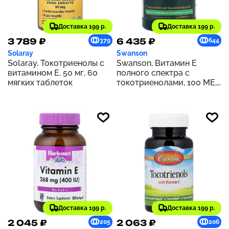
Доставка 199 р.
Доставка 199 р.
3 789 ₽
6 435 ₽
379
644
Solaray
Swanson
Solaray, Токотриенолы с
Swanson, Витамин E
витамином E, 50 мг, 60
полного спектра с
мягких таблеток
токотриенолами, 100 МЕ,
120 мягких таблеток
Доставка 199 р.
Доставка 199 р.
2 045 ₽
2 063 ₽
205
206