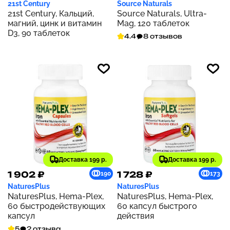
21st Century
Source Naturals
21st Century, Кальций,
Source Naturals, Ultra-
магний, цинк и витамин
Mag, 120 таблеток
D3, 90 таблеток
4.4
8 отзывов
Доставка 199 р.
Доставка 199 р.
1 902 ₽
1 728 ₽
190
173
NaturesPlus
NaturesPlus
NaturesPlus, Hema-Plex,
NaturesPlus, Hema-Plex,
60 быстродействующих
60 капсул быстрого
капсул
действия
5
2 отзыва