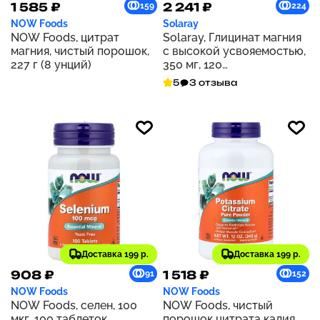
1 585 ₽
2 241 ₽
159
224
NOW Foods
Solaray
NOW Foods, цитрат
Solaray, Глицинат магния
магния, чистый порошок,
с высокой усвояемостью,
227 г (8 унций)
350 мг, 120
вегетарианских капсул
5
3 отзыва
Доставка 199 р.
Доставка 199 р.
908 ₽
1 518 ₽
91
152
NOW Foods
NOW Foods
NOW Foods, селен, 100
NOW Foods, чистый
мкг, 100 таблеток
порошок цитрата калия,