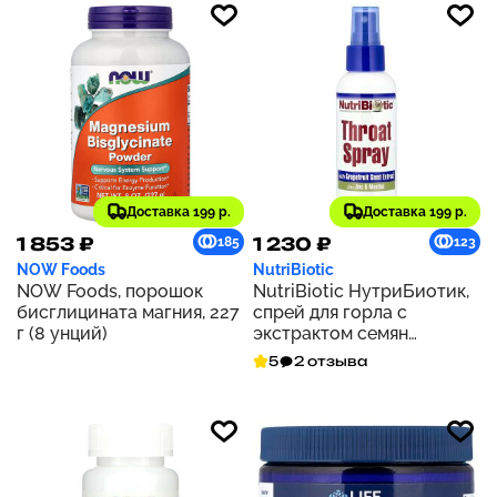
Доставка 199 р.
Доставка 199 р.
1 853 ₽
1 230 ₽
185
123
NOW Foods
NutriBiotic
NOW Foods, порошок
NutriBiotic НутриБиотик,
бисглицината магния, 227
спрей для горла с
г (8 унций)
экстрактом семян
грейпфрута, цинком и
5
2 отзыва
ментолом, 4 жидких
унции (118 мл)