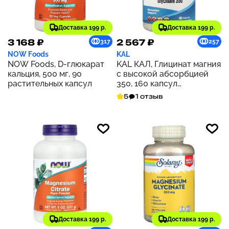
Доставка 199 р.
Доставка 199 р.
3 168 ₽
2 567 ₽
317
257
NOW Foods
KAL
NOW Foods, D-глюкарат
KAL КАЛ, Глицинат магния
кальция, 500 мг, 90
с высокой абсорбцией
растительных капсул
350, 160 капсул
растительного
5
1 отзыв
происхождения
Доставка 199 р.
Доставка 199 р.