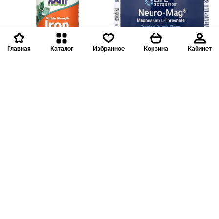
Главная
Каталог
Избранное
Корзина
Кабинет
Доставка 199 р.
Доставка 199 р.
1 316 ₽
3 612 ₽
132
361
NOW Foods
Life Extension
NOW Foods, Железо,
Life Extension, магний L-
двойная сила, 36 мг, 90
треонат, тропический
растительных капсул
пунш, 93,35 г (3,293 унции)
3
2 отзыва