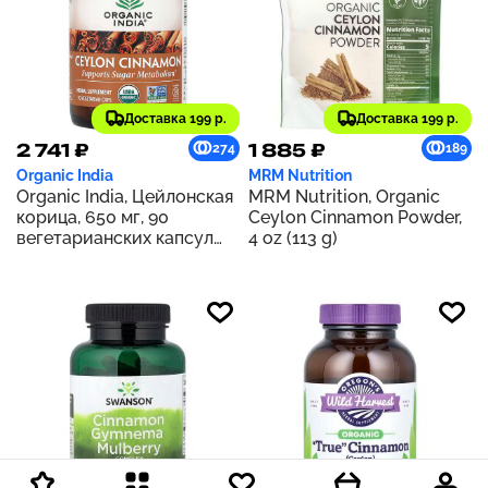
Доставка 199 р.
Доставка 199 р.
2 741 ₽
1 885 ₽
274
189
Organic India
MRM Nutrition
Organic India, Цейлонская
MRM Nutrition, Organic
корица, 650 мг, 90
Ceylon Cinnamon Powder,
вегетарианских капсул
4 oz (113 g)
(325 мг в капсуле)