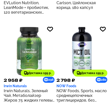
EVLution Nutrition,
Carlson, Цейлонская
LeanMode + пробиотик,
корица, 180 капсул
120 вегетарианских
капсул
Доставка 199 р.
Доставка 199 р.
2 958 ₽
2 798 ₽
296
280
Irwin Naturals
NOW Foods
Irwin Naturals, Зеленый
NOW Foods, Sports, масло
Чай, Метаболайзер
среднецепочечных
Жиров 75 жидких гелевых
триглицеридов, без
капсул
ароматизаторов, 14 г, 946
мл (32 жидк. Унции)