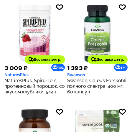
Доставка 199 р.
Доставка 199 р.
3 009 ₽
1 393 ₽
301
139
NaturesPlus
Swanson
NaturesPlus, Spiru-Tein,
Swanson, Coleus Forskohlii
протеиновый порошок, со
полного спектра, 400 мг,
вкусом клубники, 544 г
60 капсул
(1,2 фунта)