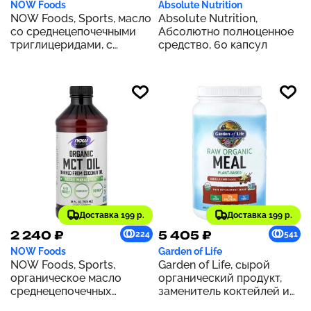
NOW Foods
Absolute Nutrition
NOW Foods, Sports, масло
Absolute Nutrition,
со среднецепочечными
Абсолютно полноценное
триглицеридами, с
средство, 60 капсул
нейтральным вкусом, 473
мл (16 жидк. унций)
Доставка 199 р.
Доставка 199 р.
2 240 ₽
5 405 ₽
224
541
NOW Foods
Garden of Life
NOW Foods, Sports,
Garden of Life, сырой
органическое масло
органический продукт,
среднецепочечных
заменитель коктейлей и
триглицеридов, 14 г, 473
приемов пищи, со вкусом