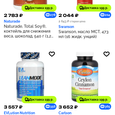
Доставка 199 р.
Доставка 199 р.
2 783 ₽
2 044 ₽
278
204
Naturade
2 643 ₽
старая цена
Naturade, Total Soy®,
Swanson
коктейль для снижения
Swanson, масло МСТ, 473
веса, шоколад, 540 г (1,2
мл (16 жидк. унций)
фунта)
Доставка 199 р.
Доставка 199 р.
3 557 ₽
3 652 ₽
356
365
EVLution Nutrition
Carlson