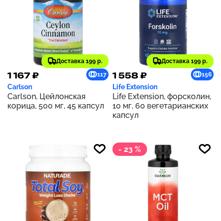
Доставка 199 р.
Доставка 199 р.
1 167 ₽
1 558 ₽
117
156
Carlson
Life Extension
Carlson, Цейлонская
Life Extension, форсколин,
корица, 500 мг, 45 капсул
10 мг, 60 вегетарианских
капсул
- 23 %