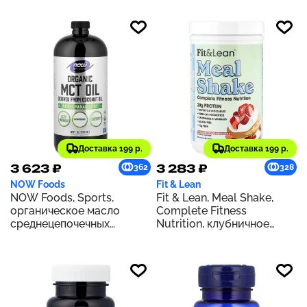
мл (16 жидк. Унций)
чая масала с ванилью,
1064 г (37,53 унции)
Доставка 199 р.
Доставка 199 р.
3 623 ₽
3 283 ₽
362
328
NOW Foods
Fit & Lean
NOW Foods, Sports,
Fit & Lean, Meal Shake,
органическое масло
Complete Fitness
среднецепочечных
Nutrition, клубничное
триглицеридов, 14 г, 946
песочное печенье, 365 г
мл (32 жидк. Унции)
(0,8 фунта)