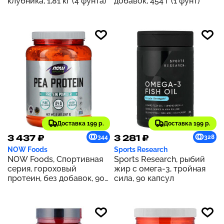
клубника, 1,81 кг (4 фунта)
добавок, 454 г (1 фунт)
Доставка 199 р.
Доставка 199 р.
3 437 ₽
3 281 ₽
344
328
NOW Foods
Sports Research
NOW Foods, Спортивная
Sports Research, рыбий
серия, гороховый
жир с омега-3, тройная
протеин, без добавок, 907
сила, 90 капсул
г