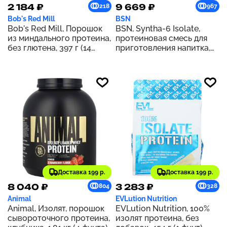
2 184 ₽
9 669 ₽
218
967
Bob's Red Mill
BSN
Bob's Red Mill, Порошок
BSN, Syntha-6 Isolate,
из миндального протеина,
протеиновая смесь для
без глютена, 397 г (14
приготовления напитка,
унций)
печенье с арахисовой
пастой, 1,82 кг (4,02 фунта)
Доставка 199 р.
Доставка 199 р.
8 040 ₽
3 283 ₽
804
328
Animal
EVLution Nutrition
Animal, Изолят, порошок
EVLution Nutrition, 100%
сывороточного протеина,
изолят протеина, без