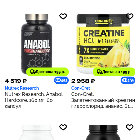
насыщения, 2,268 кг (5
нейтральным вкусом, 907
фунтов)
г (2 фунта)
Доставка 199 р.
Доставка 199 р.
4 519 ₽
2 958 ₽
452
296
Nutrex Research
Con-Cret
Nutrex Research, Anabol
Con-Cret,
Hardcore, 160 мг, 60
Запатентованный креатин
капсул
гидрохлорид, ананас, 61,4
г (2,2 унции)