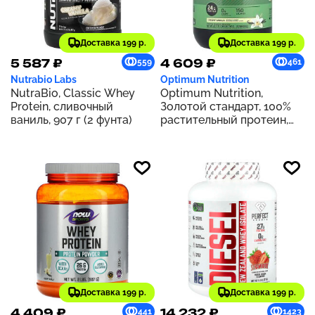
Доставка 199 р.
Доставка 199 р.
5 587 ₽
4 609 ₽
559
461
Nutrabio Labs
Optimum Nutrition
NutraBio, Classic Whey
Optimum Nutrition,
Protein, сливочный
Золотой стандарт, 100%
ваниль, 907 г (2 фунта)
растительный протеин,
сливочная ваниль, 740 г
(1,63 фунта)
Доставка 199 р.
Доставка 199 р.
4 409 ₽
14 232 ₽
441
1423