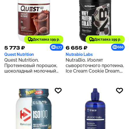
Доставка 199 р.
Доставка 199 р.
5 773 ₽
6 655 ₽
577
666
Quest Nutrition
Nutrabio Labs
Quest Nutrition,
NutraBio, Изолят
Протеиновый порошок,
сывороточного протеина,
шоколадный молочный
Ice Cream Cookie Dream,
коктейль, 1,36 кг (3 фунта)
907 г (2 фунта)