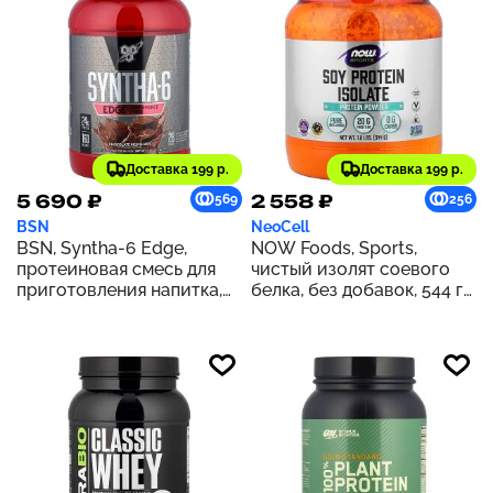
Доставка 199 р.
Доставка 199 р.
5 690 ₽
2 558 ₽
569
256
BSN
NeoCell
BSN, Syntha-6 Edge,
NOW Foods, Sports,
протеиновая смесь для
чистый изолят соевого
приготовления напитка,
белка, без добавок, 544 г
шоколадный молочный
(1,2 фунта)
коктейль, 1,12 кг (2,47
фунта)