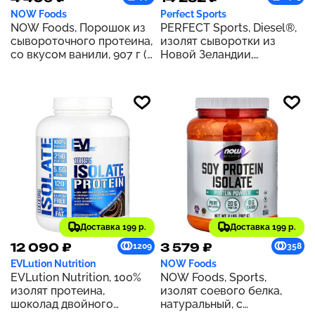
NOW Foods
Perfect Sports
NOW Foods, Порошок из
PERFECT Sports, Diesel®,
сывороточного протеина,
изолят сыворотки из
со вкусом ванили, 907 г (2
Новой Зеландии,
фунта)
клубника, 2,27 кг (5
фунтов)
Доставка 199 р.
Доставка 199 р.
12 090 ₽
3 579 ₽
1209
358
EVLution Nutrition
NOW Foods
EVLution Nutrition, 100%
NOW Foods, Sports,
изолят протеина,
изолят соевого белка,
шоколад двойного
натуральный, с