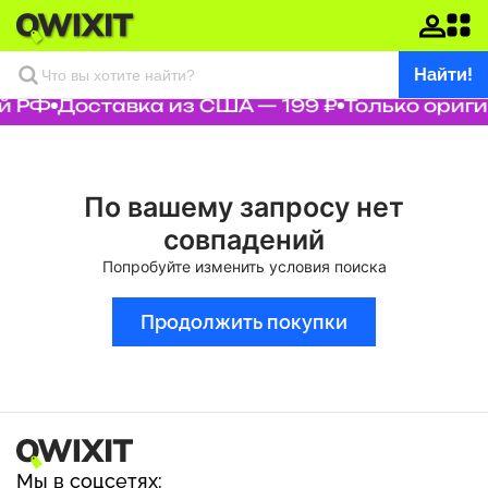
Найти!
й РФ
Доставка из США — 199 ₽
Только ориг
По вашему запросу нет
совпадений
Попробуйте изменить условия поиска
Продолжить покупки
Мы в соцсетях: