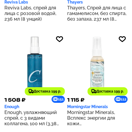
Reviva Labs
Thayers
Reviva Labs, спрей для
Thayers, Спрей для лица с
лица с розовой водой,
гамамелисом, без спирта,
236 мл (8 унций)
без запаха, 237 мл (8
жидк. унц.)
Доставка 199 р.
Доставка 199 р.
1 508 ₽
1 115 ₽
151
112
Enough
Morningstar Minerals
Enough, увлажняющий
Morningstar Minerals,
спрей, с 3 видами
Всплекс энергии для
коллагена, 100 мл (3,38
кожи
жидк. унции)
Восстанавливающий