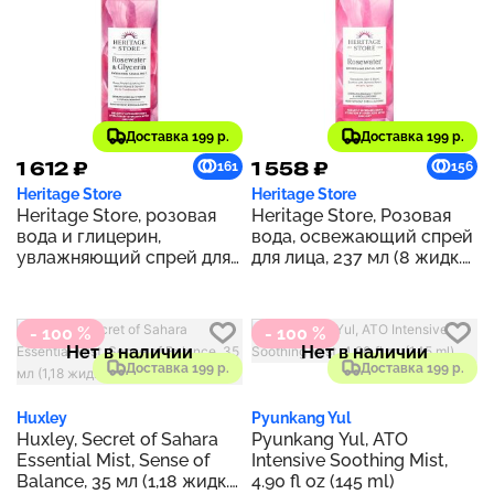
Доставка 199 р.
Доставка 199 р.
1 612 ₽
1 558 ₽
161
156
Heritage Store
Heritage Store
Heritage Store, розовая
Heritage Store, Розовая
вода и глицерин,
вода, освежающий спрей
увлажняющий спрей для
для лица, 237 мл (8 жидк.
лица, 237 мл (8 жидк.
унций)
унций)
- 100 %
- 100 %
Нет в наличии
Нет в наличии
Доставка 199 р.
Доставка 199 р.
Huxley
Pyunkang Yul
Huxley, Secret of Sahara
Pyunkang Yul, ATO
Essential Mist, Sense of
Intensive Soothing Mist,
Balance, 35 мл (1,18 жидк.
4.90 fl oz (145 ml)