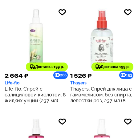
спрей для тела, 2 унции
(59 мл)
Доставка 199 р.
Доставка 199 р.
2 664 ₽
1 526 ₽
266
153
Life-flo
Thayers
Life-flo, Спрей с
Thayers, Спрей для лица с
салициловой кислотой, 8
гамамелисом, без спирта,
жидких унций (237 мл)
лепестки роз, 237 мл (8
жидк. унц.)