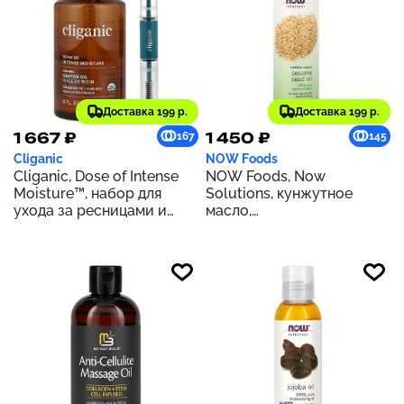
Доставка 199 р.
Доставка 199 р.
1 667 ₽
1 450 ₽
167
145
Cliganic
NOW Foods
Cliganic, Dose of Intense
NOW Foods, Now
Moisture™, набор для
Solutions, кунжутное
ухода за ресницами и
масло,
бровями с органическим
сертифицированный
касторовым маслом, 237
органический продукт,
мл (8 жидк. унций)
237 мл