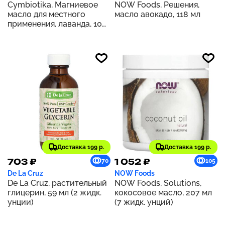
Cymbiotika, Магниевое
NOW Foods, Решения,
масло для местного
масло авокадо, 118 мл
применения, лаванда, 100
мл (3,4 жидк. унц.)
Доставка 199 р.
Доставка 199 р.
703 ₽
1 052 ₽
70
105
De La Cruz
NOW Foods
De La Cruz, растительный
NOW Foods, Solutions,
глицерин, 59 мл (2 жидк.
кокосовое масло, 207 мл
унции)
(7 жидк. унций)