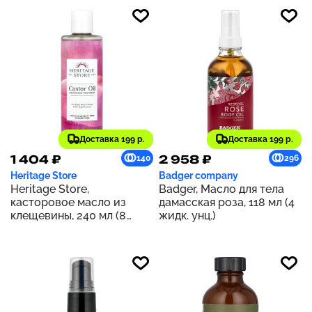
Доставка 199 р.
Доставка 199 р.
1 404 ₽
2 958 ₽
140
296
Heritage Store
Badger company
Heritage Store,
Badger, Масло для тела
касторовое масло из
дамасская роза, 118 мл (4
клещевины, 240 мл (8
жидк. унц.)
жидк. унций)