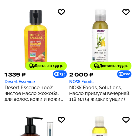
Доставка 199 р.
Доставка 199 р.
1 339 ₽
2 000 ₽
134
200
Desert Essence
NOW Foods
Desert Essence, 100%
NOW Foods, Solutions,
чистое масло жожоба,
масло примулы вечерней,
для волос, кожи и кожи
118 мл (4 жидких унции)
головы, 59 мл (2 жидк.
унц.)