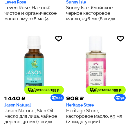
Leven Rose
Sunny Isle
Leven Rose, На 100%
Sunny Isle, Ямайское
чистое и органическое
черное касторовое
масло эму, 118 мл (4
масло, 236 мл (8 жидк.
жидких унции)
унц.)
Доставка 199 р.
Доставка 199 р.
1 440 ₽
908 ₽
144
91
Jason Natural
Heritage Store
Jason Natural, Skin Oil,
Heritage Store,
масло для лица, чайное
касторовое масло, 59 мл
дерево, 30 мл (1 жидк.
(2 жидк. унции)
унция)