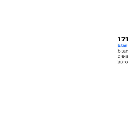
1 7
b.tan
b.ta
очи
авто
473 