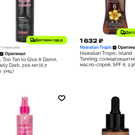
Дост
46 ₽
1 632 ₽
Доставка 199 р.
135
Hawaiian Tropic
Оригин
₽
старая цена
Hawaiian Tropic, Island
Оригинал
Tanning, солнцезащитн
n, Too Tan to Give A Damn,
масло-спрей, SPF 6, 236
nely Dark, 200 мл (6,7
жидк. унций)
. унц.)