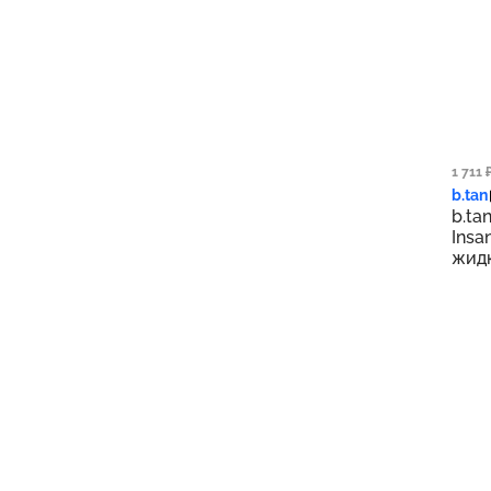
1 3
1 711 
b.tan
b.ta
Insa
жидк