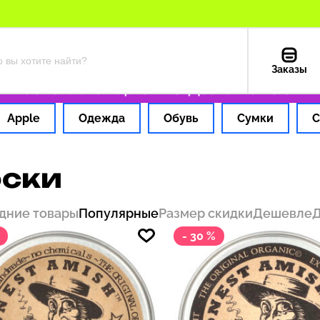
Заказы
1 час
Оплата картой РФ
Доставка из США —
Apple
Одежда
Обувь
Сумки
С
ски
дние товары
Популярные
Размер скидки
Дешевле
- 30 %