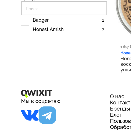
Badger
1
Honest Amish
2
1 2
1 617 
Hone
Hone
воск
унци
О нас
Мы в соцсетях:
Контак
Бренды
Блог
Пользов
Обработ