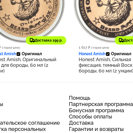
74 ₽
1 137 ₽
Доставка 199 р.
Дост
127
₽
1 617 ₽
старая цена
старая цена
st Amish
Оригинал
Honest Amish
Оригинал
st Amish, Оригинальный
Honest Amish, Сильная
 для бороды, 60 мл (2
фиксация, темный Воск
и)
бороды, 60 мл (2 унции
Помощь
ты
Партнерская программа
Бонусная программа
Способы оплаты
ательское соглашение
Доставка
ка персональных
Гарантии и возвраты