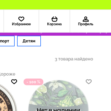
Избранное
Корзина
Профиль
 199 ₽
Только оригинальные товары
Оформля
порт
Детям
3 товара найдено
Дороже
- 100 %
Нет в наличии