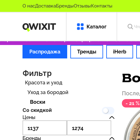
О нас
Доставка
Бренды
Отзывы
Контакты
Каталог
 оригинальные товары
Оформляем заказ за 
Распродажа
Тренды
iHerb
Фильтр
Во
Красота и уход
Уход за бородой
После
Воски
- 21 %
Со скидкой
Цены
Бренды