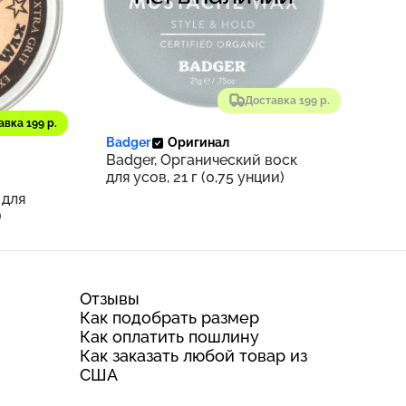
Доставка 199 р.
авка 199 р.
114
Badger
Оригинал
Badger, Органический воск
для усов, 21 г (0,75 унции)
 для
)
Отзывы
Как подобрать размер
Как оплатить пошлину
Как заказать любой товар из
США