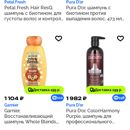
Petal Fresh
Pura D'or
Petal Fresh, Hair ResQ,
Pura D'or, шампунь с
шампунь с биотином, для
биотином против
густоты волос и контроля
выпадения волос, 473 мл
жирности, 355 мл (12
(16 жидк. унций)
жидк. унций)
Доставка 199 р.
Доставка 199 р.
1 104 ₽
1 982 ₽
110
198
Garnier
Pura D'or
Garnier,
Pura D'or, ColorHarmony
Восстанавливающий
Purple, шампунь для
шампунь Whole Blends,
профессионального
«Медовые сокровища»,
использования, 473 мл (16