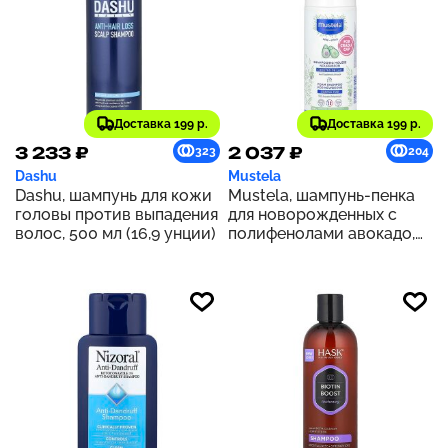
Доставка 199 р.
Доставка 199 р.
3 233 ₽
2 037 ₽
323
204
Dashu
Mustela
Dashu, шампунь для кожи
Mustela, шампунь-пенка
головы против выпадения
для новорожденных с
волос, 500 мл (16,9 унции)
полифенолами авокадо,
от себорейных корочек,
150 мл (5,07 жидк. унции)