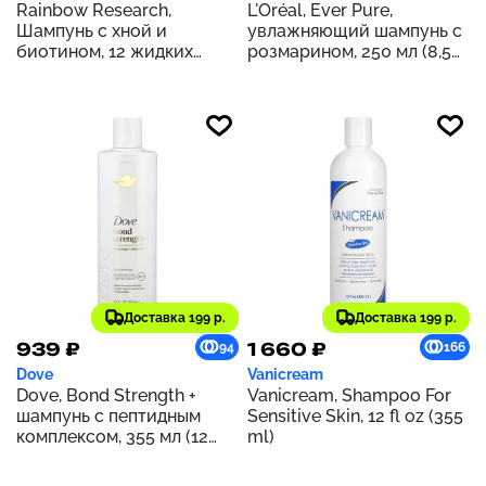
Rainbow Research,
L'Oréal, Ever Pure,
Шампунь с хной и
увлажняющий шампунь с
биотином, 12 жидких
розмарином, 250 мл (8,5
унций (360 мл)
жидк. унц.)
Доставка 199 р.
Доставка 199 р.
939 ₽
1 660 ₽
94
166
Dove
Vanicream
Dove, Bond Strength +
Vanicream, Shampoo For
шампунь с пептидным
Sensitive Skin, 12 fl oz (355
комплексом, 355 мл (12
ml)
жидк. унц.)