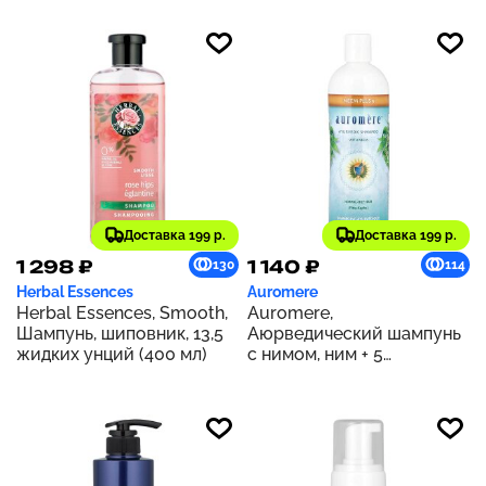
370 мл
жидк. унций)
Доставка 199 р.
Доставка 199 р.
1 298 ₽
1 140 ₽
130
114
Herbal Essences
Auromere
Herbal Essences, Smooth,
Auromere,
Шампунь, шиповник, 13,5
Аюрведический шампунь
жидких унций (400 мл)
с нимом, ним + 5
эффективных
ингредиентов, 473 мл (16
жидк. унций)