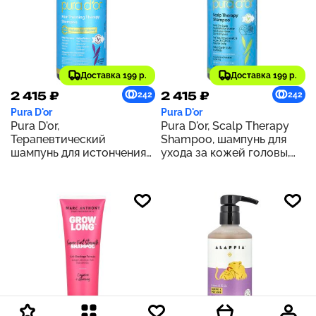
Доставка 199 р.
Доставка 199 р.
2 415 ₽
2 415 ₽
242
242
Pura D'or
Pura D'or
Pura D'or,
Pura D'or, Scalp Therapy
Терапевтический
Shampoo, шампунь для
шампунь для истончения
ухода за кожей головы,
волос, для всех типов
473 мл (16 жидк. унций)
волос, лаванда и ваниль,
473 мл (16 жидк. Унций)