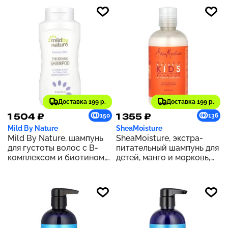
Доставка 199 р.
Доставка 199 р.
1 504 ₽
1 355 ₽
150
136
Mild By Nature
SheaMoisture
Mild By Nature, шампунь
SheaMoisture, экстра-
для густоты волос с B-
питательный шампунь для
комплексом и биотином,
детей, манго и морковь,
розмарин и мята, 473 мл
237 мл (8 жидк. унций)
(16 жидк. унций)