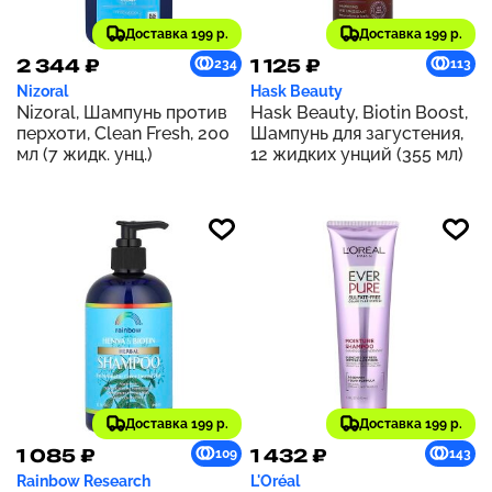
Доставка 199 р.
Доставка 199 р.
2 344 ₽
1 125 ₽
234
113
Nizoral
Hask Beauty
Nizoral, Шампунь против
Hask Beauty, Biotin Boost,
перхоти, Clean Fresh, 200
Шампунь для загустения,
мл (7 жидк. унц.)
12 жидких унций (355 мл)
Доставка 199 р.
Доставка 199 р.
1 085 ₽
1 432 ₽
109
143
Rainbow Research
L'Oréal