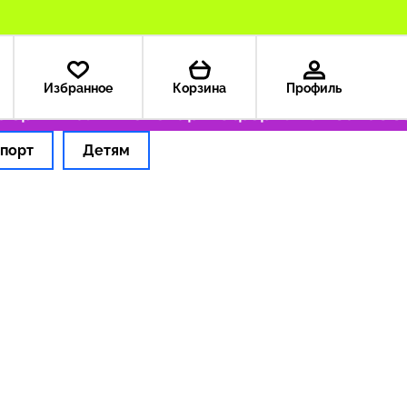
Избранное
Корзина
Профиль
 оригинальные товары
Оформляем заказ за 
порт
Детям