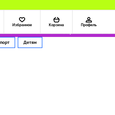
Избранное
Корзина
Профиль
а из США — 199 ₽
Только оригинальные тов
порт
Детям