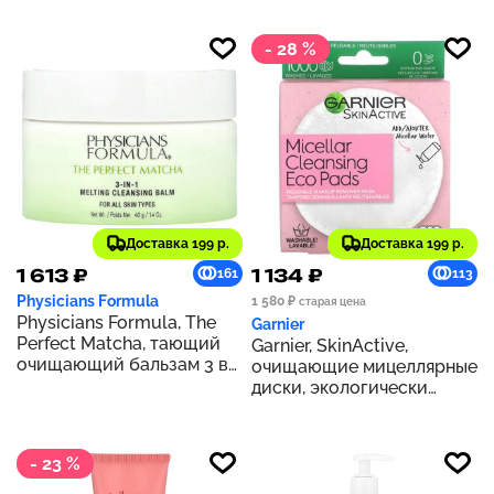
(0,84 жидк. унц.)
жидк. Унции)
- 28 %
Доставка 199 р.
Доставка 199 р.
1 613 ₽
1 134 ₽
161
113
Physicians Formula
1 580 ₽
старая цена
Physicians Formula, The
Garnier
Perfect Matcha, тающий
Garnier, SkinActive,
очищающий бальзам 3 в
очищающие мицеллярные
1, 40 г (1,4 унции)
диски, экологически
чистые, 3 шт.
- 23 %