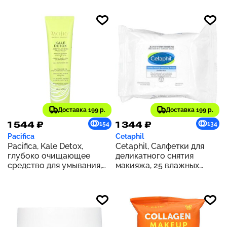
чувствительной, 400 мл
(13,5 жидк. Унции)
Доставка 199 р.
Доставка 199 р.
1 544 ₽
1 344 ₽
154
134
Pacifica
Cetaphil
Pacifica, Kale Detox,
Cetaphil, Салфетки для
глубоко очищающее
деликатного снятия
средство для умывания,
макияжа, 25 влажных
147 мл (5 жидк. унц.)
салфеток