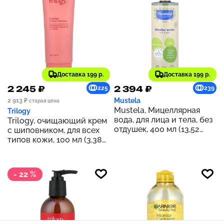
Доставка 199 р.
Доставка 199 р.
2 245 ₽
2 394 ₽
225
239
Mustela
2 913 ₽
старая цена
Mustela, Мицеллярная
Trilogy
вода, для лица и тела, без
Trilogy, очищающий крем
отдушек, 400 мл (13,52
с шиповником, для всех
жидк. Унции)
типов кожи, 100 мл (3,38
жидк. унции)
- 22 %