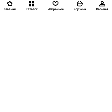
Главная
Каталог
Избранное
Корзина
Кабинет
Доставка 199 р.
Доставка 199 р.
2 886 ₽
1 608 ₽
289
161
Garnier
3 714 ₽
старая цена
Garnier, SkinActive,
Trilogy
Мицеллярная очищающая
Trilogy, очищающий крем
вода с витамином C, 13,5
с шиповником, для всех
жидких унций (400 мл)
типов кожи, 200 мл (6,76
жидк. унции)
- 31 %
- 100 %
Нет в наличии
Доставка 199 р.