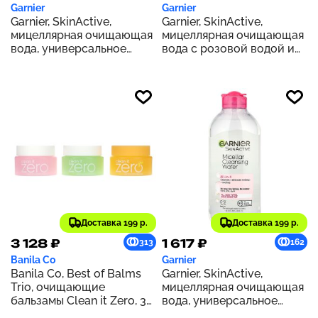
Garnier
Garnier
Garnier, SkinActive,
Garnier, SkinActive,
мицеллярная очищающая
мицеллярная очищающая
вода, универсальное
вода с розовой водой и
матирующее средство,
глицерином, 400 мл (13,5
400 мл (13,5 унции)
жидк. унц.)
Доставка 199 р.
Доставка 199 р.
3 128 ₽
1 617 ₽
313
162
Banila Co
Garnier
Banila Co, Best of Balms
Garnier, SkinActive,
Trio, очищающие
мицеллярная очищающая
бальзамы Clean it Zero, 3
вода, универсальное
шт. В упаковке, по 25 мл
средство, 400 мл (13,5