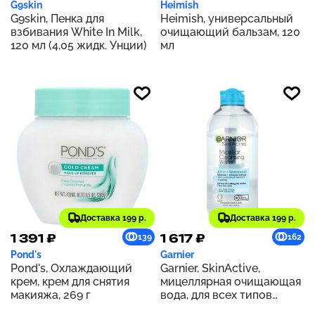
G9skin
Heimish
G9skin, Пенка для
Heimish, универсальный
взбивания White In Milk,
очищающий бальзам, 120
120 мл (4,05 жидк. Унции)
мл
Доставка 199 р.
Доставка 199 р.
1 391 ₽
1 617 ₽
139
162
Pond's
Garnier
Pond's, Охлаждающий
Garnier, SkinActive,
крем, крем для снятия
мицеллярная очищающая
макияжа, 269 г
вода, для всех типов
кожи, даже для