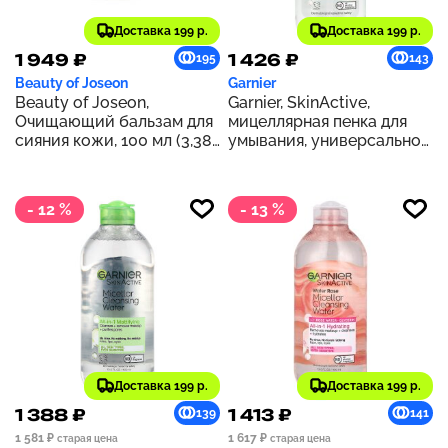
Доставка 199 р.
Доставка 199 р.
1 949 ₽
1 426 ₽
195
143
Beauty of Joseon
Garnier
Beauty of Joseon,
Garnier, SkinActive,
Очищающий бальзам для
мицеллярная пенка для
сияния кожи, 100 мл (3,38
умывания, универсальное
жидк. унц.)
смываемое средство, 200
мл (6,7 жидк. унц.)
- 12 %
- 13 %
Доставка 199 р.
Доставка 199 р.
1 388 ₽
1 413 ₽
139
141
1 581 ₽
1 617 ₽
старая цена
старая цена