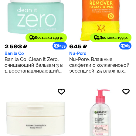
Доставка 199 р.
Доставка 199 р.
2 593 ₽
645 ₽
259
65
Banila Co
Nu-Pore
Banila Co, Clean It Zero,
Nu-Pore, Влажные
очищающий бальзам 3 в
салфетки с коллагеновой
1, восстанавливающий,
эссенцией, 25 влажных
100 мл (3,38 жидк. унции)
салфеток