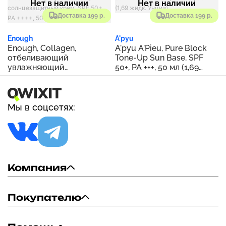
Нет в наличии
Нет в наличии
Доставка 199 р.
Доставка 199 р.
Enough
A'pyu
Enough, Collagen,
A'pyu A'Pieu, Pure Block
отбеливающий
Tone-Up Sun Base, SPF
увлажняющий
50+, PA +++, 50 мл (1,69
солнцезащитный крем,
жидк. Унции)
SPF 50+ PA ++++, 50 г (1,76
унции)
Мы в соцсетях:
Компания
Покупателю