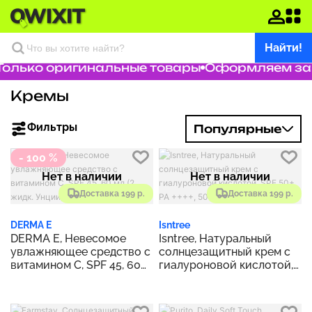
Найти!
олько оригинальные товары
Оформляем зака
Кремы
Фильтры
Популярные
- 100 %
Нет в наличии
Нет в наличии
Доставка 199 р.
Доставка 199 р.
DERMA E
Isntree
DERMA E, Невесомое
Isntree, Натуральный
увлажняющее средство с
солнцезащитный крем с
витамином C, SPF 45, 60
гиалуроновой кислотой,
мл (2 жидк. Унции)
SPF 50+ PA ++++, 50 мл (1,69
жидк. Унции)