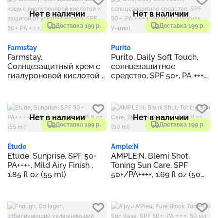
Нет в наличии
Нет в наличии
Доставка 199 р.
Доставка 199 р.
Farmstay
Purito
Farmstay,
Purito, Daily Soft Touch,
Солнцезащитный крем с
солнцезащитное
гиалуроновой кислотой и
средство, SPF 50+, PA ++++,
защитой от
60 мл (2,02 жидк. Унции)
ультрафиолета, SPF 50+
PA +++, 70 г (2,64 унции)
Нет в наличии
Нет в наличии
Доставка 199 р.
Доставка 199 р.
Etude
Ample:N
Etude, Sunprise, SPF 50+
AMPLE:N, Blemi Shot,
PA++++, Mild Airy Finish ,
Toning Sun Care, SPF
1.85 fl oz (55 ml)
50+/PA++++, 1.69 fl oz (50
ml)