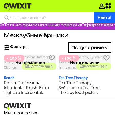
Найти!
₽
Только оригинальные товары
Оформляем за
Межзубные ёршики
Фильтры
Популярные
- 100 %
- 100 %
Нет в наличии
Нет в наличии
Доставка 199 р.
Доставка 199 р.
Reach
Tea Tree Therapy
Reach, Professional
Tea Tree Therapy,
Interdental Brush, Extra
Зубочистки Tea Tree
Tight, 10 Interdental
TherapyToothpicks,
Cleaners
мятные, примерно 100
штук
Мы в соцсетях: