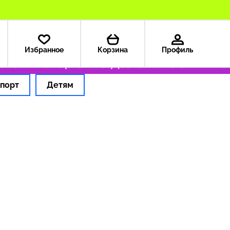
Избранное
Корзина
Профиль
с
Оплата картой РФ
Доставка из США — 199
порт
Детям