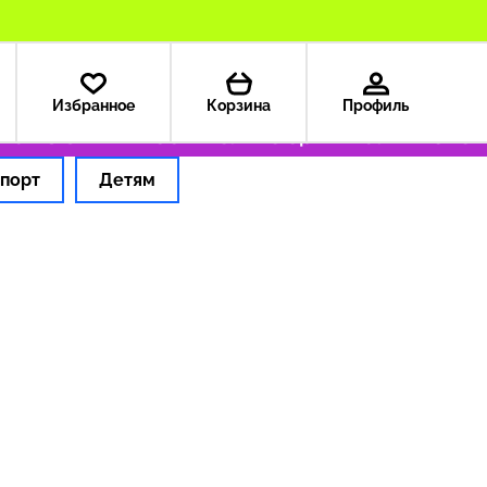
Избранное
Корзина
Профиль
а из США — 199 ₽
Только оригинальные тов
порт
Детям