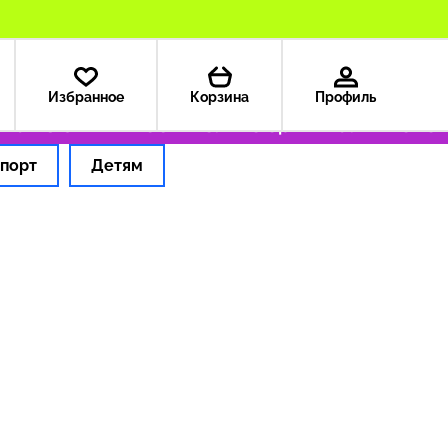
Избранное
Корзина
Профиль
а из США — 199 ₽
Только оригинальные тов
порт
Детям