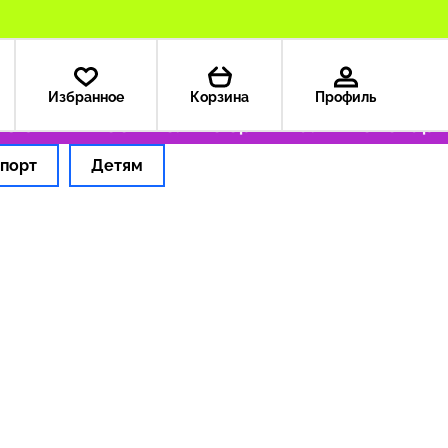
Избранное
Корзина
Профиль
з США — 199 ₽
Только оригинальные товары
порт
Детям