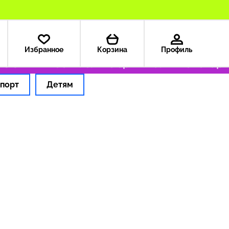
Избранное
Корзина
Профиль
з США — 199 ₽
Только оригинальные товары
порт
Детям