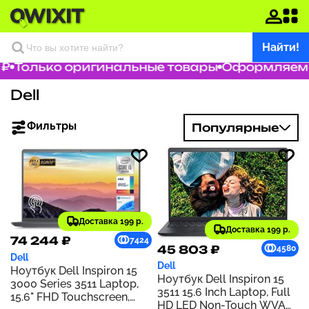
Найти!
₽
Только оригинальные товары
Оформляем з
Dell
Фильтры
Популярные
Доставка 199 р.
Доставка 199 р.
74 244 ₽
7424
45 803 ₽
4580
Dell
Dell
Ноутбук Dell Inspiron 15
Ноутбук Dell Inspiron 15
3000 Series 3511 Laptop,
3511 15.6 Inch Laptop, Full
15.6" FHD Touchscreen,
HD LED Non-Touch WVA