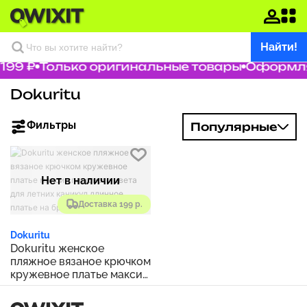
Найти!
199 ₽
Только оригинальные товары
Оформляе
Dokuritu
Фильтры
Популярные
Нет в наличии
Доставка 199 р.
Dokuritu
Dokuritu женское
пляжное вязаное крючком
кружевное платье макси
сплошного цвета для
летних каникул длинное