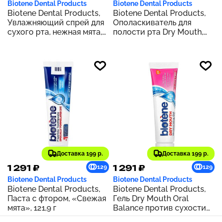
Biotene Dental Products
Biotene Dental Products
Biotene Dental Products,
Biotene Dental Products,
Увлажняющий спрей для
Ополаскиватель для
сухого рта, нежная мята,
полости рта Dry Mouth,
44,3 мл (1,5 жидк. Унции)
Fresh Mint, 16 жидких
унций (473 мл)
Доставка 199 р.
Доставка 199 р.
1 291 ₽
1 291 ₽
129
129
Biotene Dental Products
Biotene Dental Products
Biotene Dental Products,
Biotene Dental Products,
Паста с фтором, «Свежая
Гель Dry Mouth Oral
мята», 121,9 г
Balance против сухости
во рту, 42 г