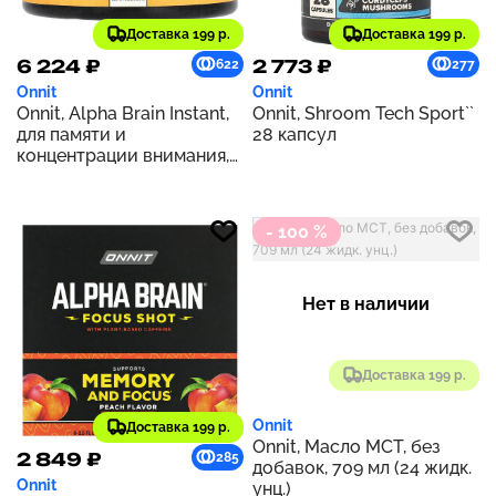
Доставка 199 р.
Доставка 199 р.
6 224 ₽
2 773 ₽
622
277
Onnit
Onnit
Onnit, Alpha Brain Instant,
Onnit, Shroom Tech Sport``
для памяти и
28 капсул
концентрации внимания,
персик, 108 г (3,8 унции)
- 100 %
Нет в наличии
Доставка 199 р.
Onnit
Доставка 199 р.
Onnit, Масло MCT, без
2 849 ₽
285
добавок, 709 мл (24 жидк.
Onnit
унц.)