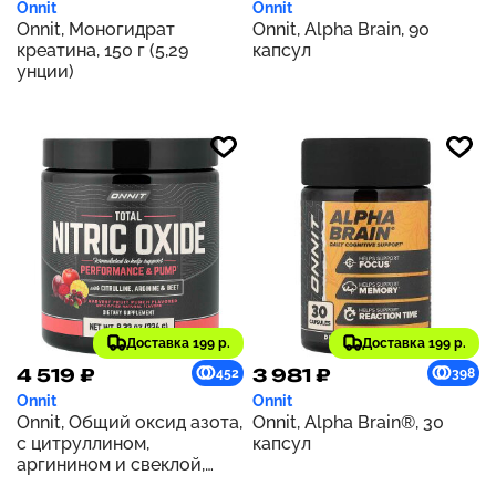
Onnit
Onnit
Onnit, Моногидрат
Onnit, Alpha Brain, 90
креатина, 150 г (5,29
капсул
унции)
Доставка 199 р.
Доставка 199 р.
4 519 ₽
3 981 ₽
452
398
Onnit
Onnit
Onnit, Общий оксид азота,
Onnit, Alpha Brain®, 30
с цитруллином,
капсул
аргинином и свеклой,
урожай фруктов, 236 г