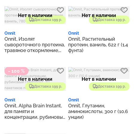
Нет в наличии
Нет в наличии
Доставка 199 р.
Доставка 199 р.
Onnit
Onnit
Onnit, Изолят
Onnit, Растительный
сывороточного протеина,
протеин, ваниль, 622 г (1,4
травяное откормление,
фунта)
ваниль, 780 г (27,5 унции)
- 100 %
Нет в наличии
Нет в наличии
Доставка 199 р.
Доставка 199 р.
Onnit
Onnit
Onnit, Alpha Brain Instant,
Onnit, Глутамин,
для памяти и
аминокислоты, 300 г (10,6
концентрации, рубиновый
унции)
грейпфрут, 30 пакетиков
по 3,6 г (0,13 унции)