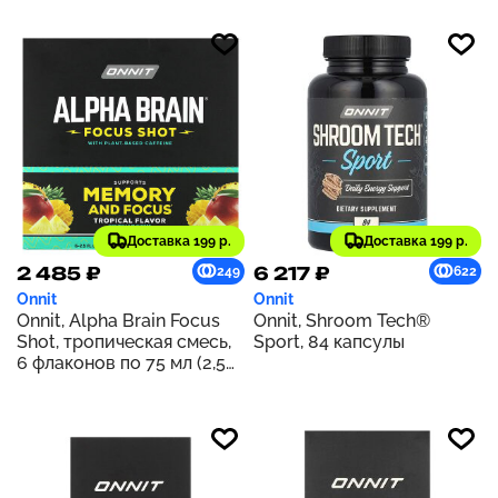
(8,32 унции)
Доставка 199 р.
Доставка 199 р.
2 485 ₽
6 217 ₽
249
622
Onnit
Onnit
Onnit, Alpha Brain Focus
Onnit, Shroom Tech®
Shot, тропическая смесь,
Sport, 84 капсулы
6 флаконов по 75 мл (2,5
жидк. унции)