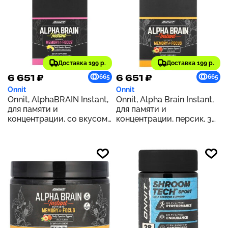
Доставка 199 р.
Доставка 199 р.
6 651 ₽
6 651 ₽
665
665
Onnit
Onnit
Onnit, AlphaBRAIN Instant,
Onnit, Alpha Brain Instant,
для памяти и
для памяти и
концентрации, со вкусом
концентрации, персик, 30
ежевики и лимонада, 30
пакетиков по 3,6 г (0,13
пакетиков по 3,9 г (0,14
унции)
унции)