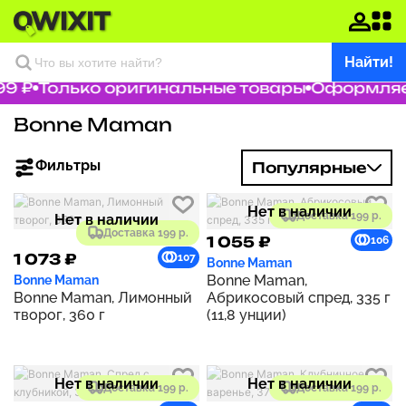
Найти!
9 ₽
Только оригинальные товары
Оформляем
Bonne Maman
Фильтры
Популярные
Нет в наличии
Доставка 199 р.
Нет в наличии
Доставка 199 р.
1 055 ₽
106
1 073 ₽
107
Bonne Maman
Bonne Maman,
Bonne Maman
Bonne Maman, Лимонный
Абрикосовый спред, 335 г
творог, 360 г
(11,8 унции)
Нет в наличии
Нет в наличии
Доставка 199 р.
Доставка 199 р.