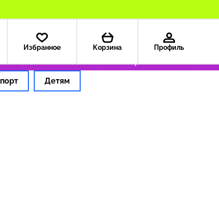
Избранное
Корзина
Профиль
а из США — 199 ₽
Только оригинальные тов
порт
Детям