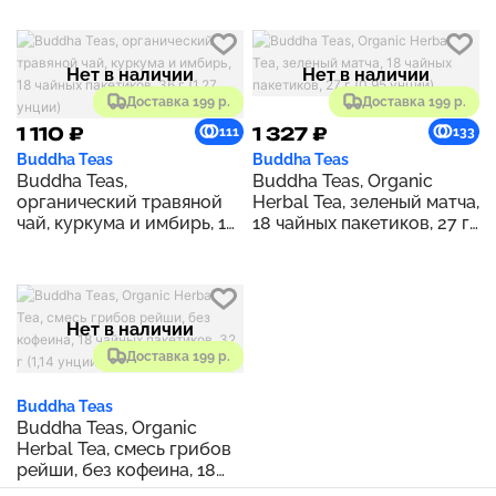
(0,83 унции)
унции)
Нет в наличии
Нет в наличии
Доставка 199 р.
Доставка 199 р.
1 110 ₽
1 327 ₽
111
133
Buddha Teas
Buddha Teas
Buddha Teas,
Buddha Teas, Organic
органический травяной
Herbal Tea, зеленый матча,
чай, куркума и имбирь, 18
18 чайных пакетиков, 27 г
чайных пакетиков, 36 г
(0,95 унции)
(1,27 унции)
Нет в наличии
Доставка 199 р.
Buddha Teas
Buddha Teas, Organic
Herbal Tea, смесь грибов
рейши, без кофеина, 18
чайных пакетиков, 32 г