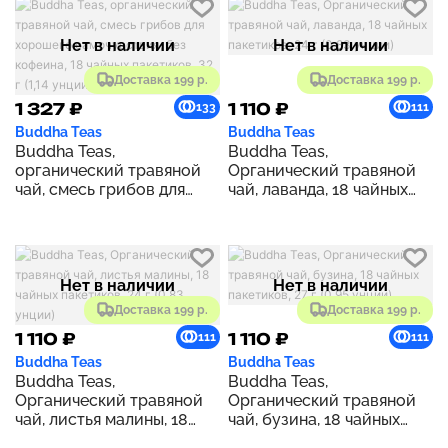
Нет в наличии
Нет в наличии
Доставка 199 р.
Доставка 199 р.
1 327 ₽
1 110 ₽
133
111
Buddha Teas
Buddha Teas
Buddha Teas,
Buddha Teas,
органический травяной
Органический травяной
чай, смесь грибов для
чай, лаванда, 18 чайных
хорошего самочувствия,
пакетиков, 24 г (0,83
без кофеина, 18 чайных
унции)
пакетиков, 32 г (1,14
унции)
Нет в наличии
Нет в наличии
Доставка 199 р.
Доставка 199 р.
1 110 ₽
1 110 ₽
111
111
Buddha Teas
Buddha Teas
Buddha Teas,
Buddha Teas,
Органический травяной
Органический травяной
чай, листья малины, 18
чай, бузина, 18 чайных
чайных пакетиков, 24 г
пакетиков, 27 г (0,95