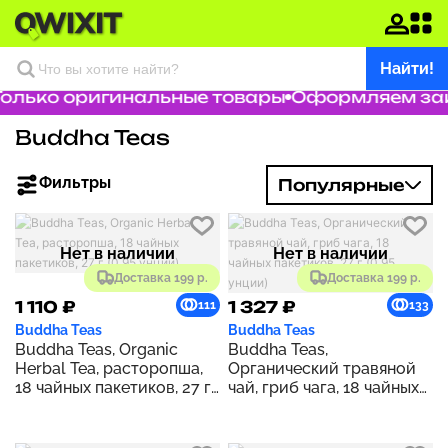
Найти!
олько оригинальные товары
Оформляем зака
Buddha Teas
Фильтры
Популярные
Нет в наличии
Нет в наличии
Доставка 199 р.
Доставка 199 р.
1 110 ₽
1 327 ₽
111
133
Buddha Teas
Buddha Teas
Buddha Teas, Organic
Buddha Teas,
Herbal Tea, расторопша,
Органический травяной
18 чайных пакетиков, 27 г
чай, гриб чага, 18 чайных
(0,95 унции)
пакетиков, 27 г (0,95
унции)