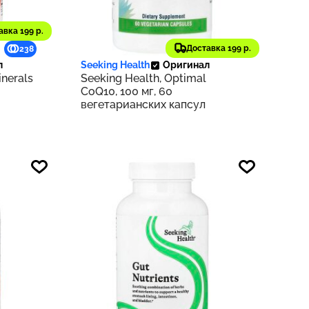
авка 199 р.
6 451 ₽
Доставка 199 р.
238
645
л
Seeking Health
Оригинал
inerals
Seeking Health, Optimal
CoQ10, 100 мг, 60
вегетарианских капсул