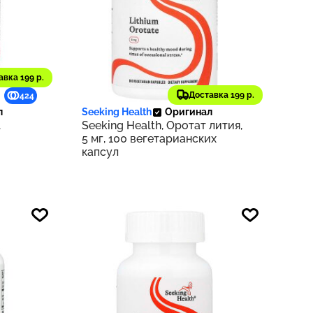
авка 199 р.
2 700 ₽
Доставка 199 р.
424
270
л
Seeking Health
Оригинал
l
Seeking Health, Оротат лития,
5 мг, 100 вегетарианских
капсул