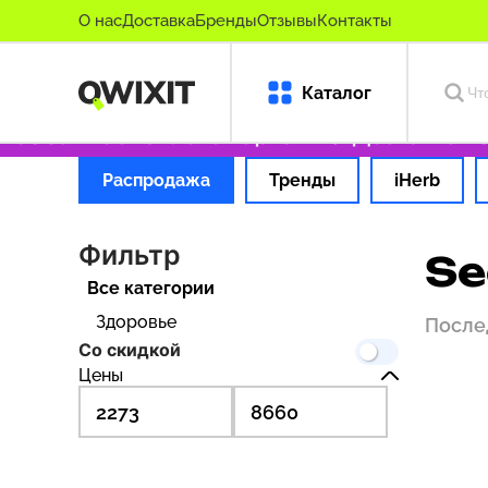
О нас
Доставка
Бренды
Отзывы
Контакты
Каталог
за 1 час
Оплата картой РФ
Доставка из С
Распродажа
Тренды
iHerb
Фильтр
Se
Все категории
Здоровье
После
Со скидкой
Цены