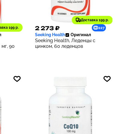
Доставка 199 р.
2 273 ₽
авка 199 р.
259
227
л
Seeking Health
Оригинал
Seeking Health, Леденцы с
 мг, 90
цинком, 60 леденцов