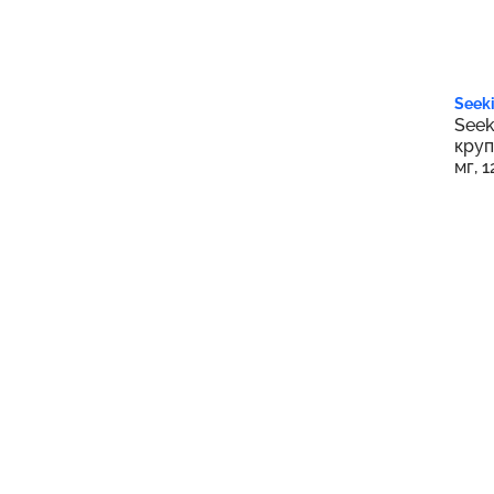
2 
Seeki
Seek
круп
мг, 