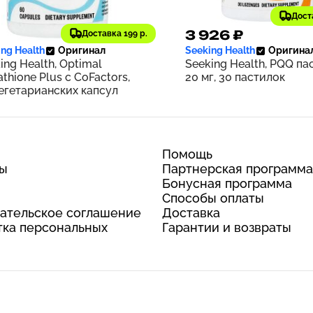
Дост
082 ₽
3 926 ₽
Доставка 199 р.
708
ng Health
Оригинал
Seeking Health
Оригина
ing Health, Optimal
Seeking Health, PQQ па
athione Plus с CoFactors,
20 мг, 30 пастилок
егетарианских капсул
Помощь
ты
Партнерская программа
Бонусная программа
Способы оплаты
ательское соглашение
Доставка
ка персональных
Гарантии и возвраты