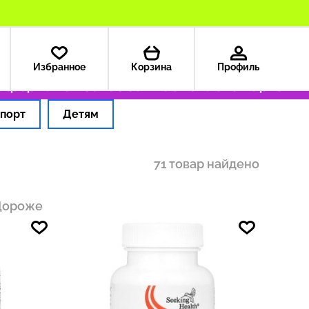
Избранное
Корзина
Профиль
рмляем заказ за 1 час
Оплата картой РФ
Д
порт
Детям
71 товар найдено
Дороже