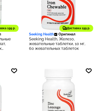
2 380 ₽
авка 199 р.
Доставка 199 р.
270
238
л
Seeking Health
Оригинал
ельные
Seeking Health, Железо,
ат,
жевательные таблетки, 10 мг,
х
60 жевательных таблеток