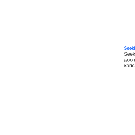
2 2
Seeki
Seek
500 
капс