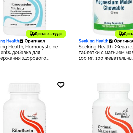
36 ₽
2 700 ₽
Доставка 199 р.
Дост
414
ng Health
Оригинал
Seeking Health
Оригина
ing Health, Homocysteine
Seeking Health, Жеват
ients, добавка для
таблетки с магнием мал
держания здорового
100 мг, 100 жевательны
ня гомоцистеина, 60
таблеток
ул