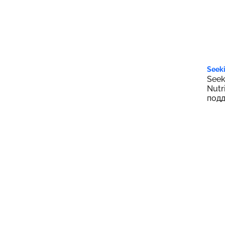
4 1
Seeki
Seek
Nutr
под
уров
капс