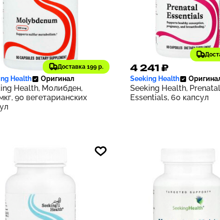
Дост
73 ₽
4 241 ₽
Доставка 199 р.
227
ng Health
Оригинал
Seeking Health
Оригина
ing Health, Молибден,
Seeking Health, Prenata
мкг, 90 вегетарианских
Essentials, 60 капсул
ул