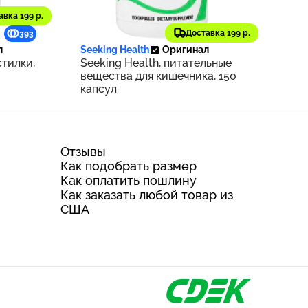
авка 199 р.
5 504 ₽
Доставка 199 р.
393
550
л
Seeking Health
Оригинал
стилки,
Seeking Health, питательные
вещества для кишечника, 150
капсул
Отзывы
Как подобрать размер
Как оплатить пошлину
Как заказать любой товар из
США