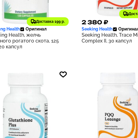
Дост
380 ₽
2 380 ₽
Доставка 199 р.
238
ng Health
Оригинал
Seeking Health
Оригина
ing Health, желчь
Seeking Health, Trace M
ного рогатого скота, 125
Complex II, 30 капсул
120 капсул