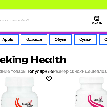
Заказы
ША — 199 ₽
Только оригинальные товары
Офо
Apple
Одежда
Обувь
Сумки
С
eking Health
дние товары
Популярные
Размер скидки
Дешевле