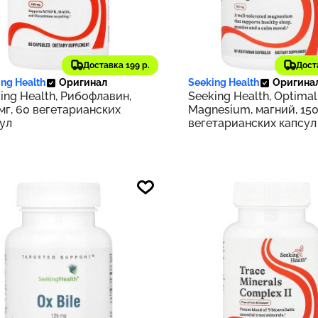
14 ₽
2 593 ₽
Доставка 199 р.
Дост
291
ng Health
Оригинал
Seeking Health
Оригина
ing Health, Рибофлавин,
Seeking Health, Optimal
мг, 60 вегетарианских
Magnesium, магний, 150
ул
вегетарианских капсул