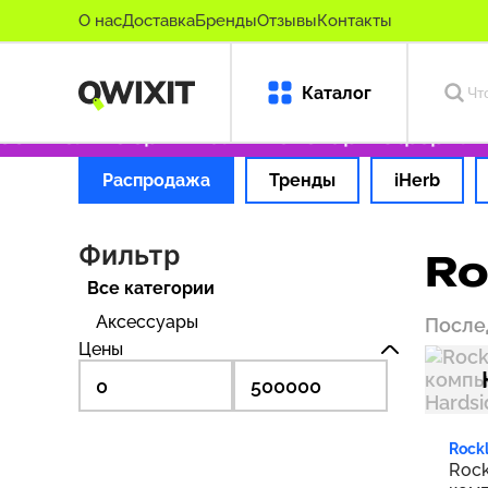
О нас
Доставка
Бренды
Отзывы
Контакты
Каталог
9 ₽
Только оригинальные товары
Оформляем
Распродажа
Тренды
iHerb
Фильтр
Ro
Все категории
Аксессуары
После
Цены
Rock
Rock