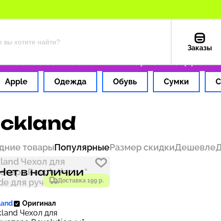
Заказы
 заказ за 1 час
Оплата картой РФ
Доставк
Apple
Одежда
Обувь
Сумки
С
ckland
дние товары
Популярные
Размер скидки
Дешевле
Нет в наличии
Доставка 199 р.
land
Оригинал
land Чехол для