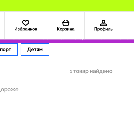
Избранное
Корзина
Профиль
а из США — 199 ₽
Только оригинальные тов
порт
Детям
1 товар найдено
Дороже